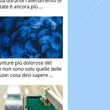
qua durante l'allenamento (e
tate è ancora più ...
unture più dolorose del
 non sono solo quelle delle
se: cosa devi sapere ...