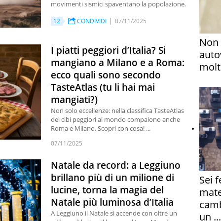
movimenti sismici spaventano la popolazione.
12
CONDIVIDI
07/11/2025
Non 
I piatti peggiori d’Italia? Si
auto
mangiano a Milano e a Roma:
molto
ecco quali sono secondo
TasteAtlas (tu li hai mai
mangiati?)
Non solo eccellenze: nella classifica TasteAtlas
dei cibi peggiori al mondo compaiono anche
Roma e Milano. Scopri con cosa! ...
07/11/2025
Natale da record: a Leggiuno
brillano più di un milione di
Sei 
lucine, torna la magia del
mate
Natale più luminosa d’Italia
camb
A Leggiuno il Natale si accende con oltre un
un ...