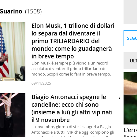
Guarino
(1508)
Elon Musk, 1 trilione di dollari
lo separa dal diventare il
SEGU
primo TRILIARDARIO del
mondo: come lo guadagnerà
in breve tempo
UL
Elon Musk è sempre più vicino a un record
assoluto: diventare il primo triliardario del
mondo. Scopri come lo farà in breve tempo.
09/11/2025
Biagio Antonacci spegne le
candeline: ecco chi sono
(insieme a lui) gli altri vip nati
il 9 novembre
... novembre, giorno di stelle: auguri a Biagio
L'er
Antonacci e a tutti i VIP che oggi compiono gli