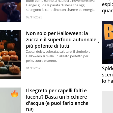
Buon compleanno ai nati del 2 novembre! Eva
espl
Henger guida la parata di stelle che oggi
quan
spengono le candeline con charme ed energia.
02/11/2025
Non solo per Halloween: la
zucca è il superfood autunnale
più potente di tutti
Zucca: dolce, colorata, salutare. Il simbolo di
Halloween si rivela un alleato perfetto per
pelle, cuore e sonno.
Spid
01/11/2025
scena
lo h
Il segreto per capelli folti e
lucenti? Basta un bicchiere
d'acqua (e puoi farlo anche
tu!)