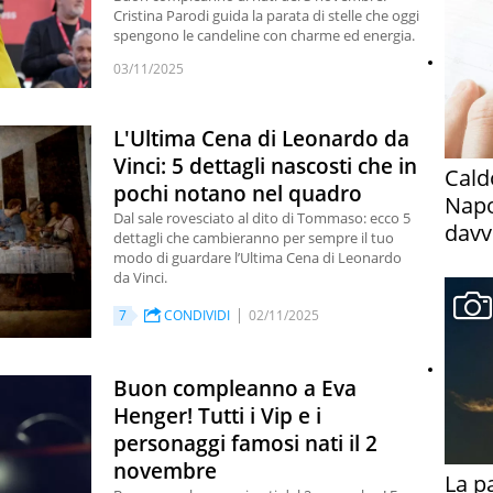
Cristina Parodi guida la parata di stelle che oggi
spengono le candeline con charme ed energia.
03/11/2025
L'Ultima Cena di Leonardo da
Vinci: 5 dettagli nascosti che in
Cald
pochi notano nel quadro
Napo
Dal sale rovesciato al dito di Tommaso: ecco 5
davv
dettagli che cambieranno per sempre il tuo
modo di guardare l’Ultima Cena di Leonardo
da Vinci.
7
CONDIVIDI
02/11/2025
Buon compleanno a Eva
Henger! Tutti i Vip e i
personaggi famosi nati il 2
novembre
La p