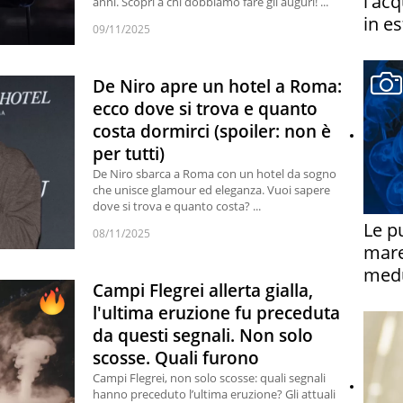
l'ac
anni. Scopri a chi dobbiamo fare gli auguri! ...
in es
09/11/2025
De Niro apre un hotel a Roma:
ecco dove si trova e quanto
costa dormirci (spoiler: non è
per tutti)
De Niro sbarca a Roma con un hotel da sogno
che unisce glamour ed eleganza. Vuoi sapere
dove si trova e quanto costa? ...
Le p
08/11/2025
mare
medu
Campi Flegrei allerta gialla,
l'ultima eruzione fu preceduta
da questi segnali. Non solo
scosse. Quali furono
Campi Flegrei, non solo scosse: quali segnali
hanno preceduto l’ultima eruzione? Gli attuali