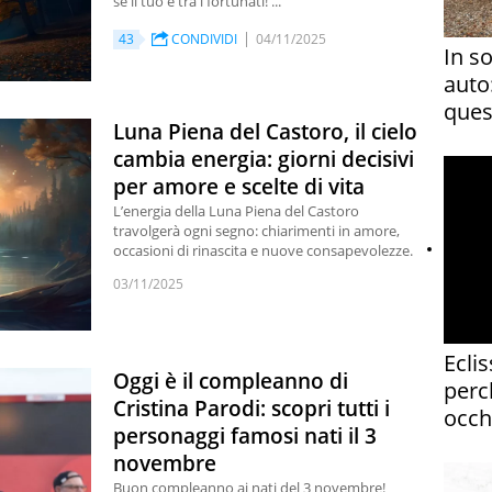
se il tuo è tra i fortunati! ...
43
CONDIVIDI
04/11/2025
In s
auto
ques
Luna Piena del Castoro, il cielo
cambia energia: giorni decisivi
per amore e scelte di vita
L’energia della Luna Piena del Castoro
travolgerà ogni segno: chiarimenti in amore,
occasioni di rinascita e nuove consapevolezze.
03/11/2025
Eclis
Oggi è il compleanno di
perc
Cristina Parodi: scopri tutti i
occh
personaggi famosi nati il 3
novembre
Buon compleanno ai nati del 3 novembre!