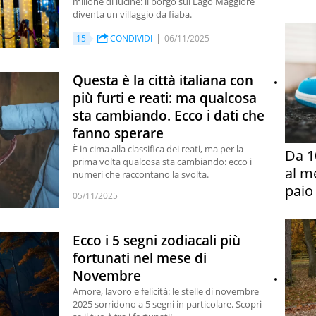
milione di lucine: il borgo sul Lago Maggiore
diventa un villaggio da fiaba.
15
CONDIVIDI
06/11/2025
Questa è la città italiana con
più furti e reati: ma qualcosa
sta cambiando. Ecco i dati che
fanno sperare
È in cima alla classifica dei reati, ma per la
Da 1
prima volta qualcosa sta cambiando: ecco i
al m
numeri che raccontano la svolta.
paio
05/11/2025
Ecco i 5 segni zodiacali più
fortunati nel mese di
Novembre
Amore, lavoro e felicità: le stelle di novembre
2025 sorridono a 5 segni in particolare. Scopri