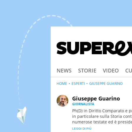
NEWS
STORIE
VIDEO
CU
HOME
ESPERTI
GIUSEPPE GUARINO
Giuseppe Guarino
GIORNALISTA
Ph(D) in Diritto Comparato e p
in particolare sulla Storia c
numerose testate ed è preside
Biblioteca del Sannio".