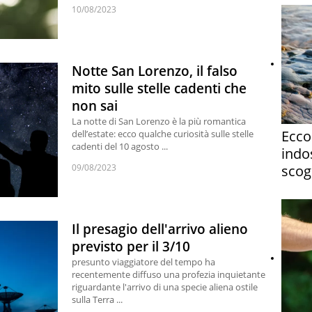
10/08/2023
Notte San Lorenzo, il falso
mito sulle stelle cadenti che
non sai
La notte di San Lorenzo è la più romantica
Ecco
dell’estate: ecco qualche curiosità sulle stelle
cadenti del 10 agosto ...
indos
09/08/2023
scogl
Il presagio dell'arrivo alieno
previsto per il 3/10
presunto viaggiatore del tempo ha
recentemente diffuso una profezia inquietante
riguardante l'arrivo di una specie aliena ostile
sulla Terra ...