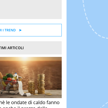
I I TREND
TIMI ARTICOLI
hè le ondate di caldo fanno