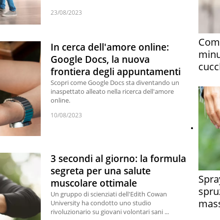
23/08/2023
Come
In cerca dell'amore online:
minu
Google Docs, la nuova
cucch
frontiera degli appuntamenti
Scopri come Google Docs sta diventando un
inaspettato alleato nella ricerca dell'amore
online.
10/08/2023
3 secondi al giorno: la formula
segreta per una salute
Spra
muscolare ottimale
spru
Un gruppo di scienziati dell'Edith Cowan
mass
University ha condotto uno studio
rivoluzionario su giovani volontari sani ...