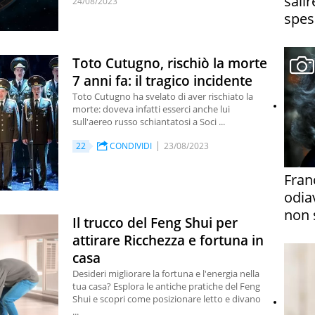
salir
24/08/2023
spes
Toto Cutugno, rischiò la morte
7 anni fa: il tragico incidente
Toto Cutugno ha svelato di aver rischiato la
morte: doveva infatti esserci anche lui
sull'aereo russo schiantatosi a Soci ...
22
CONDIVIDI
23/08/2023
Fran
odia
non 
Il trucco del Feng Shui per
attirare Ricchezza e fortuna in
casa
Desideri migliorare la fortuna e l'energia nella
tua casa? Esplora le antiche pratiche del Feng
Shui e scopri come posizionare letto e divano
...