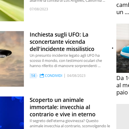
allarme la contea di Los Angeles, California ...
camb
07/08/2023
un ...
Inchiesta sugli UFO: La
sconcertante vicenda
dell'incidente missilistico
Un presunto incidente legato agli UFO ha
scosso il mondo, con testimoni oculari che
hanno riferito di manovre sorprendenti ...
14
CONDIVIDI
04/08/2023
Da 1
al m
paio
Scoperto un animale
immortale: invecchia al
contrario e vive in eterno
Il segreto dell'eterna giovinezza? Questo
animale invecchia al contrario, sconvolgendo le