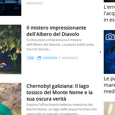
09/08/2023
L'er
l'ac
in es
Il mistero impressionante
dell'Albero del Diavolo
Fa discutere e impressiona il mistero
dell'Albero del Diavolo. La pianta infatti arde,
ma non brucia ...
169
CONDIVIDI
09/08/2023
Le p
mare
Chernobyl galiziana: Il lago
medu
tossico del Monte Neme e la
sua oscura verità
Esplora l'affascinante bellezza maestosa del
Monte Neme, un lago dalle acque turchesi che
nasconde un passato inquietante ...