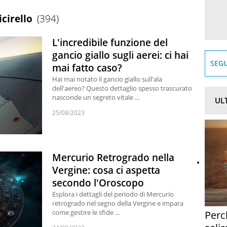
icirello
(394)
L'incredibile funzione del
gancio giallo sugli aerei: ci hai
SEGU
mai fatto caso?
Hai mai notato il gancio giallo sull'ala
dell'aereo? Questo dettaglio spesso trascurato
nasconde un segreto vitale ...
UL
25/08/2023
Mercurio Retrogrado nella
Vergine: cosa ci aspetta
secondo l'Oroscopo
Esplora i dettagli del periodo di Mercurio
retrogrado nel segno della Vergine e impara
come gestire le sfide ...
Perc