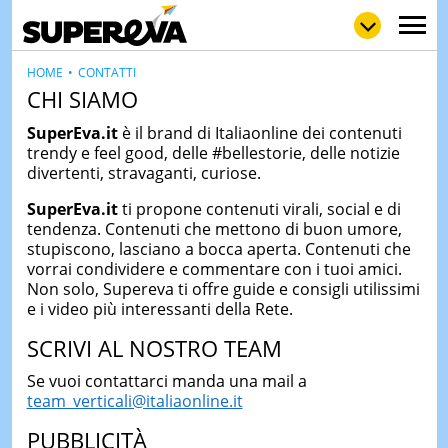
HOME
CONTATTI
CHI SIAMO
SuperEva.it
è il brand di Italiaonline dei contenuti
NEWS
trendy e feel good, delle #bellestorie, delle notizie
LOL
GULP
LOVE
divertenti, stravaganti, curiose.
STORIE
SuperEva.it
ti propone contenuti virali, social e di
VIDEO
tendenza. Contenuti che mettono di buon umore,
stupiscono, lasciano a bocca aperta. Contenuti che
WOW
POP
CURIOS
vorrai condividere e commentare con i tuoi amici.
Non solo, Supereva ti offre guide e consigli utilissimi
CINEM
& TV
e i video più interessanti della Rete.
QUIZ
SCRIVI AL NOSTRO TEAM
&
TEST
Se vuoi contattarci manda una mail a
team_verticali@italiaonline.it
MUSIC
&
PUBBLICITÀ
SPETT