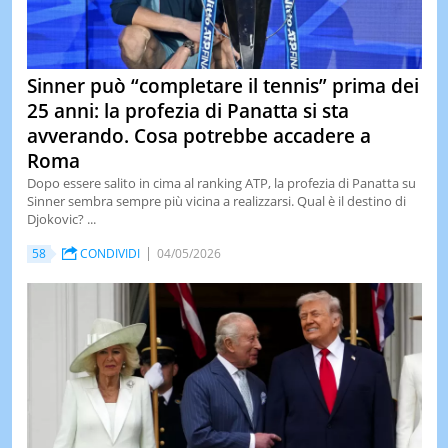
Sinner può “completare il tennis” prima dei
25 anni: la profezia di Panatta si sta
avverando. Cosa potrebbe accadere a
Roma
Dopo essere salito in cima al ranking ATP, la profezia di Panatta su
Sinner sembra sempre più vicina a realizzarsi. Qual è il destino di
Djokovic? ...
58
CONDIVIDI
04/05/2026