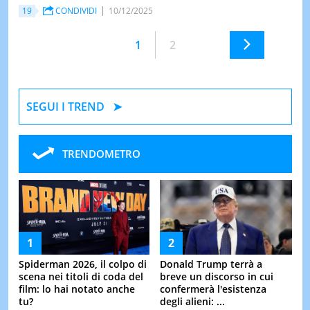
19
CONDIVIDI
10/12/2025
1
2
SEGUI I TREND
TRENDOMETRO
Spiderman 2026, il colpo di
Donald Trump terrà a
scena nei titoli di coda del
breve un discorso in cui
film: lo hai notato anche
confermerà l'esistenza
tu?
degli alieni: ...