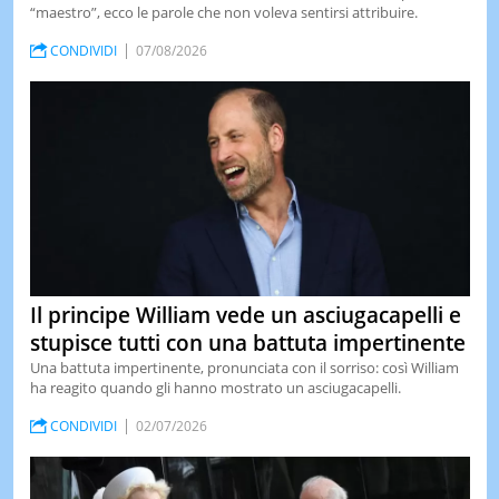
“maestro”, ecco le parole che non voleva sentirsi attribuire.
LE
NOTIZI
CONDIVIDI
07/08/2026
DI
OGGI
LE
NOTIZI
DI
IERI
CONTAT
Il principe William vede un asciugacapelli e
stupisce tutti con una battuta impertinente
Una battuta impertinente, pronunciata con il sorriso: così William
ha reagito quando gli hanno mostrato un asciugacapelli.
CONDIVIDI
02/07/2026