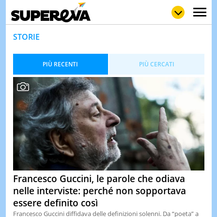
STORIE
PIÙ RECENTI
PIÙ CERCATI
NEWS
LOL
GULP
LOVE
STORIE
VIDEO
WOW
POP
CURIOS
CINEM
& TV
QUIZ
&
Francesco Guccini, le parole che odiava
TEST
nelle interviste: perché non sopportava
MUSIC
essere definito così
&
SPETT
Francesco Guccini diffidava delle definizioni solenni. Da “poeta” a