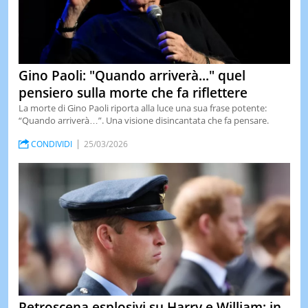
Gino Paoli: "Quando arriverà..." quel
pensiero sulla morte che fa riflettere
La morte di Gino Paoli riporta alla luce una sua frase potente:
“Quando arriverà…”. Una visione disincantata che fa pensare.
CONDIVIDI
25/03/2026
Retroscena esplosivi su Harry e William: in