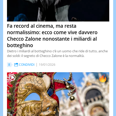
Fa record al cinema, ma resta
normalissimo: ecco come vive davvero
Checco Zalone nonostante i miliardi al
botteghino
Dietro i miliardi al botteghino c’è un uomo che ride di tutto, anche
dei soldi: il segreto di Checco Zalone è la normalità.
8
CONDIVIDI
19/01/2026