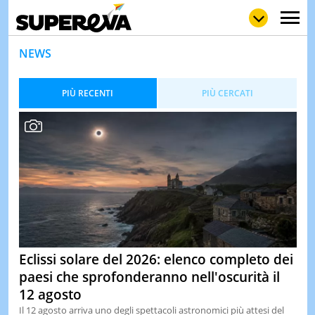
NEWS
PIÙ RECENTI
PIÙ CERCATI
NEWS
LOL
GULP
LOVE
STORIE
VIDEO
WOW
POP
CURIOS
CINEM
& TV
QUIZ
&
Eclissi solare del 2026: elenco completo dei
TEST
paesi che sprofonderanno nell'oscurità il
MUSIC
12 agosto
&
SPETT
Il 12 agosto arriva uno degli spettacoli astronomici più attesi del