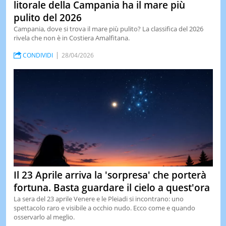
litorale della Campania ha il mare più
pulito del 2026
Campania, dove si trova il mare più pulito? La classifica del 2026
rivela che non è in Costiera Amalfitana.
CONDIVIDI
28/04/2026
Il 23 Aprile arriva la 'sorpresa' che porterà
fortuna. Basta guardare il cielo a quest'ora
La sera del 23 aprile Venere e le Pleiadi si incontrano: uno
spettacolo raro e visibile a occhio nudo. Ecco come e quando
osservarlo al meglio.