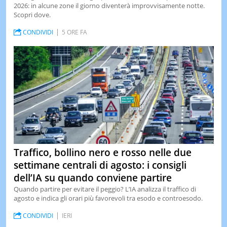
2026: in alcune zone il giorno diventerà improvvisamente notte.
LE
Scopri dove.
NOTIZI
DI
CONDIVIDI
5 ORE FA
OGGI
LE
NOTIZI
DI
IERI
CONTAT
Traffico, bollino nero e rosso nelle due
settimane centrali di agosto: i consigli
dell’IA su quando conviene partire
Quando partire per evitare il peggio? L’IA analizza il traffico di
agosto e indica gli orari più favorevoli tra esodo e controesodo.
CONDIVIDI
IERI