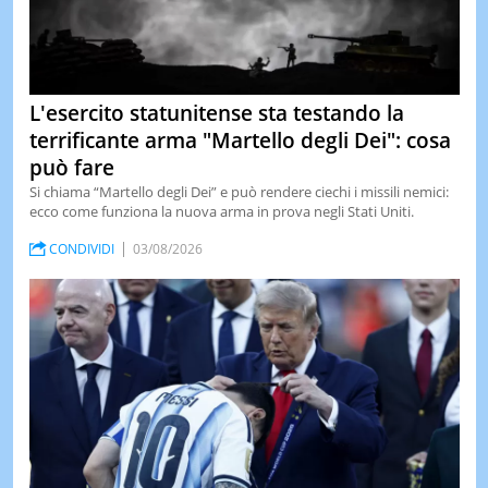
L'esercito statunitense sta testando la
terrificante arma "Martello degli Dei": cosa
può fare
Si chiama “Martello degli Dei” e può rendere ciechi i missili nemici:
ecco come funziona la nuova arma in prova negli Stati Uniti.
CONDIVIDI
03/08/2026