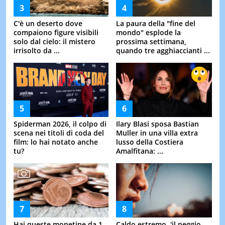
C'è un deserto dove
La paura della "fine del
compaiono figure visibili
mondo" esplode la
solo dal cielo: il mistero
prossima settimana,
irrisolto da ...
quando tre agghiaccianti ...
Spiderman 2026, il colpo di
Ilary Blasi sposa Bastian
scena nei titoli di coda del
Muller in una villa extra
film: lo hai notato anche
lusso della Costiera
tu?
Amalfitana: ...
Hai queste monetine da 1,
Caldo estremo, 'il peggio