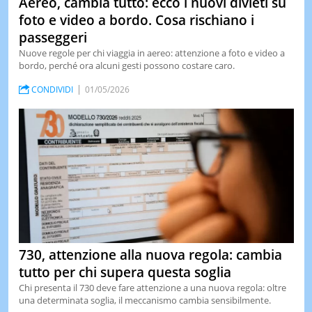
Aereo, cambia tutto: ecco i nuovi divieti su
foto e video a bordo. Cosa rischiano i
passeggeri
Nuove regole per chi viaggia in aereo: attenzione a foto e video a
bordo, perché ora alcuni gesti possono costare caro.
CONDIVIDI
01/05/2026
730, attenzione alla nuova regola: cambia
tutto per chi supera questa soglia
Chi presenta il 730 deve fare attenzione a una nuova regola: oltre
una determinata soglia, il meccanismo cambia sensibilmente.