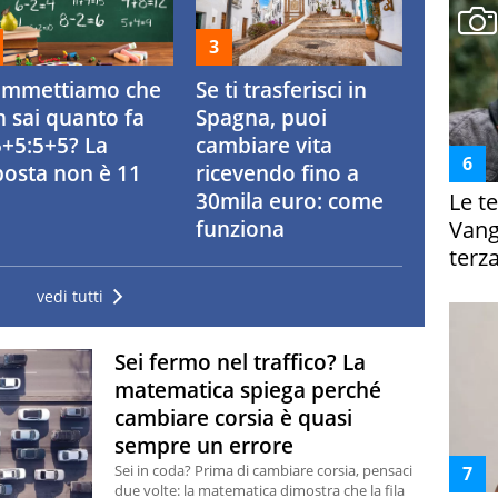
ommettiamo che
Se ti trasferisci in
 sai quanto fa
Spagna, puoi
+5:5+5? La
cambiare vita
posta non è 11
ricevendo fino a
Le te
30mila euro: come
Vanga
funziona
terza
vedi tutti
Sei fermo nel traffico? La
matematica spiega perché
cambiare corsia è quasi
sempre un errore
Sei in coda? Prima di cambiare corsia, pensaci
due volte: la matematica dimostra che la fila