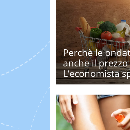
Perchè le ondat
anche il prezzo
L’economista sp