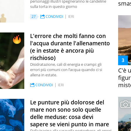
personaggi illustri spegneranno le candeline
smas
sulla torta in questo giorno
27
CONDIVIDI
IERI
L'errore che molti fanno con
l'acqua durante l'allenamento
(e in estate è ancora più
rischioso)
Disidratazione, cali di energia e crampi: gli
C'è 
errori più comuni con l’acqua quando ci si
allena in estate.
figur
miste
CONDIVIDI
IERI
Le punture più dolorose del
mare non sono solo quelle
delle meduse: cosa devi
sapere se vieni punto in mare
Dalla tracina alla caravella portoghese, gli errori