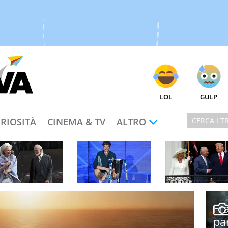
LOL
GULP
RIOSITÀ
CINEMA & TV
ALTRO
 COPPIA REALE CHE
SINNER PUÒ
DONALD TRUMP HA
VE GRATIS: SAREBBE
“COMPLETARE IL
FATTO UNA DOLCE 
RE ...
TENNIS” PRIMA ...
INASPETTATA ...
Fr
pa