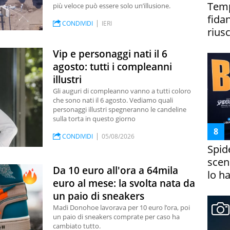
Temp
più veloce può essere solo un’illusione.
fida
CONDIVIDI
IERI
riusc
Vip e personaggi nati il 6
agosto: tutti i compleanni
illustri
Gli auguri di compleanno vanno a tutti coloro
che sono nati il 6 agosto. Vediamo quali
personaggi illustri spegneranno le candeline
sulla torta in questo giorno
CONDIVIDI
05/08/2026
Spid
scena
Da 10 euro all'ora a 64mila
lo h
euro al mese: la svolta nata da
un paio di sneakers
Madi Donohoe lavorava per 10 euro l’ora, poi
un paio di sneakers comprate per caso ha
cambiato tutto.