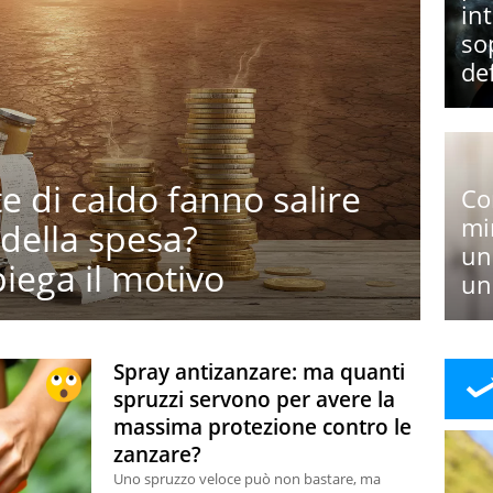
in
so
def
e di caldo fanno salire
Co
mi
 della spesa?
un
iega il motivo
un
Spray antizanzare: ma quanti
spruzzi servono per avere la
massima protezione contro le
zanzare?
Uno spruzzo veloce può non bastare, ma