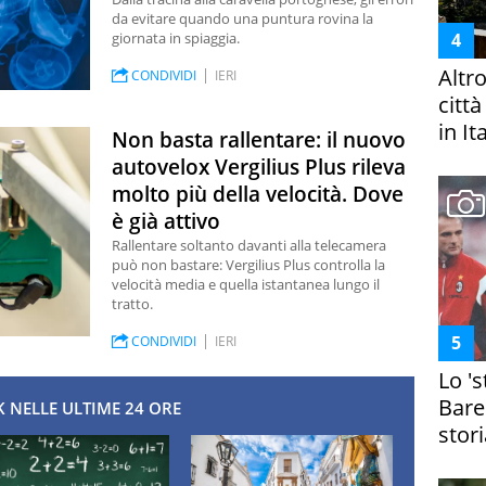
da evitare quando una puntura rovina la
giornata in spiaggia.
Altr
CONDIVIDI
IERI
citt
in It
Non basta rallentare: il nuovo
autovelox Vergilius Plus rileva
molto più della velocità. Dove
è già attivo
Rallentare soltanto davanti alla telecamera
può non bastare: Vergilius Plus controlla la
velocità media e quella istantanea lungo il
tratto.
CONDIVIDI
IERI
Lo '
Bare
 NELLE ULTIME 24 ORE
stori