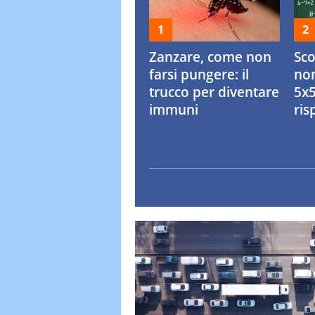
Zanzare, come non
Sc
farsi pungere: il
non
trucco per diventare
5x5
immuni
ris