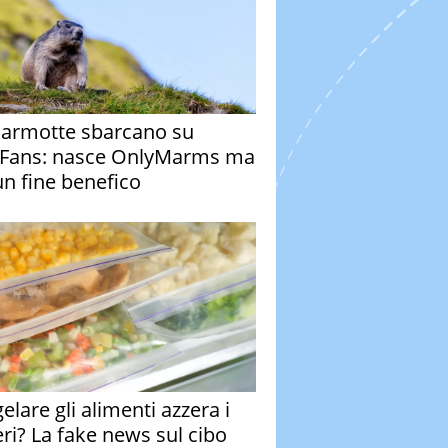
armotte sbarcano su
Fans: nasce OnlyMarms ma
un fine benefico
elare gli alimenti azzera i
eri? La fake news sul cibo