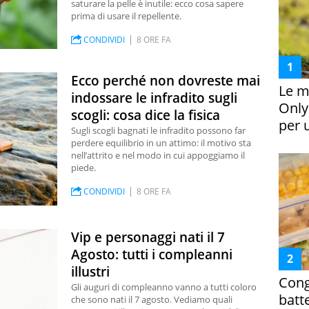
saturare la pelle è inutile: ecco cosa sapere
prima di usare il repellente.
CONDIVIDI
8 ORE FA
Ecco perché non dovreste mai
Le m
indossare le infradito sugli
Only
scogli: cosa dice la fisica
per 
Sugli scogli bagnati le infradito possono far
perdere equilibrio in un attimo: il motivo sta
nell’attrito e nel modo in cui appoggiamo il
piede.
CONDIVIDI
8 ORE FA
Vip e personaggi nati il 7
Agosto: tutti i compleanni
illustri
Cong
Gli auguri di compleanno vanno a tutti coloro
batt
che sono nati il 7 agosto. Vediamo quali