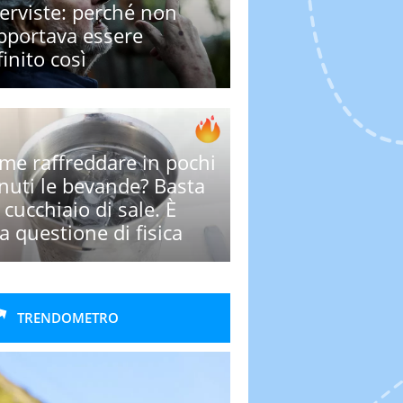
terviste: perché non
pportava essere
inito così
me raffreddare in pochi
nuti le bevande? Basta
 cucchiaio di sale. È
a questione di fisica
TRENDOMETRO