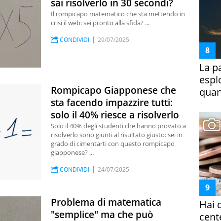
sai risolverlo in 30 secondi?
Il rompicapo matematico che sta mettendo in
crisi il web: sei pronto alla sfida? ...
CONDIVIDI
29/07/2025
La p
espl
Rompicapo Giapponese che
quan
sta facendo impazzire tutti:
solo il 40% riesce a risolverlo
Solo il 40% degli studenti che hanno provato a
risolverlo sono giunti al risultato giusto: sei in
grado di cimentarti con questo rompicapo
giapponese? ...
CONDIVIDI
24/07/2025
Problema di matematica
Hai 
"semplice" ma che può
cent