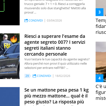
trucco geniale: 7 + 1 = 0. Riesci a correggerla
muovendo solo due stanghette? Mettiti alla
prova! ...
Temp
CONDIVIDI
03/04/2026
fida
riusc
Riesci a superare l'esame da
agente segreto 007? I servizi
segreti italiani stanno
cercando personale
Vuoi testare le tue capacità da agente segreto?
Allora perché non provi il quiz utilizzato nelle
selezioni per entrare nell'FBI? ...
29
CONDIVIDI
18/02/2026
C'è 
Se un mattone pesa pesa 1 kg
figur
più mezzo mattone... qual è il
miste
peso giusto? La risposta più