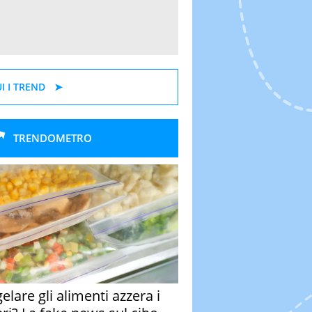
I I TREND
TRENDOMETRO
elare gli alimenti azzera i