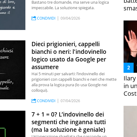
batt
Bastano tre domande, ma serve una logica
smas
impeccabile. La soluzione spiegata.
CONDIVIDI
09/04/2026
Dieci prigionieri, cappelli
bianchi o neri: l'indovinello
logico usato da Google per
assumere
Hai 5 minuti per salvarti: l’indovinello dei
Ilar
prigionieri con cappelli bianchi e neri che mette
in un
alla prova la logica pura (lo usa Google nei
colloqui).
Costi
CONDIVIDI
07/04/2026
7 + 1 = 0? L’indovinello dei
segmenti che inganna tutti
(ma la soluzione è geniale)
Un’operazione sbagliata che nasconde un