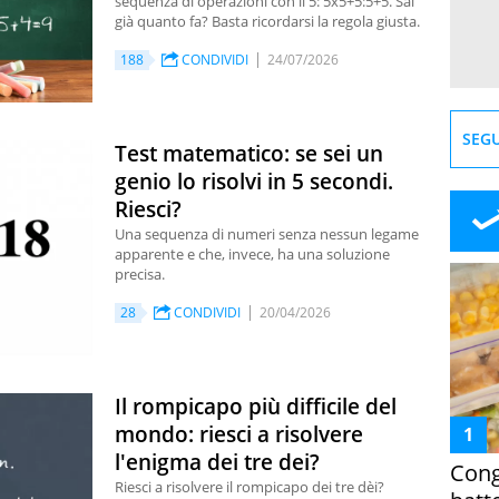
sequenza di operazioni con il 5: 5x5+5:5+5. Sai
già quanto fa? Basta ricordarsi la regola giusta.
188
CONDIVIDI
24/07/2026
SEGU
Test matematico: se sei un
genio lo risolvi in 5 secondi.
Riesci?
Una sequenza di numeri senza nessun legame
apparente e che, invece, ha una soluzione
precisa.
28
CONDIVIDI
20/04/2026
Il rompicapo più difficile del
mondo: riesci a risolvere
l'enigma dei tre dei?
Cong
Riesci a risolvere il rompicapo dei tre dèi?