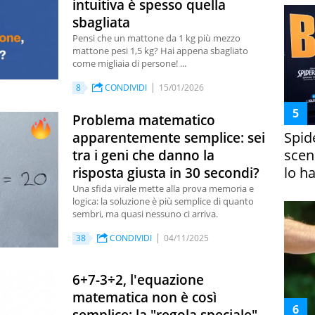
intuitiva è spesso quella
sbagliata
Pensi che un mattone da 1 kg più mezzo
mattone pesi 1,5 kg? Hai appena sbagliato
come migliaia di persone! ...
8
CONDIVIDI
15/01/2026
Problema matematico
Spid
apparentemente semplice: sei
scena
tra i geni che danno la
lo h
risposta giusta in 30 secondi?
Una sfida virale mette alla prova memoria e
logica: la soluzione è più semplice di quanto
sembri, ma quasi nessuno ci arriva.
38
CONDIVIDI
04/11/2025
6+7-3÷2, l'equazione
matematica non è così