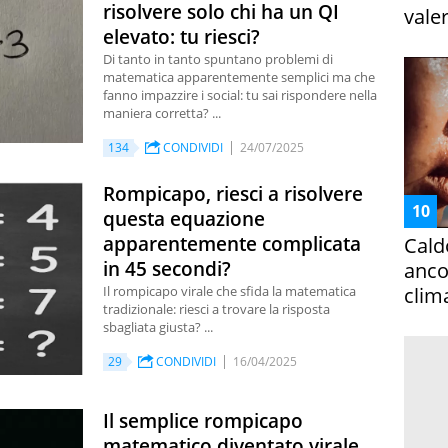
risolvere solo chi ha un QI
vale
elevato: tu riesci?
Di tanto in tanto spuntano problemi di
matematica apparentemente semplici ma che
fanno impazzire i social: tu sai rispondere nella
maniera corretta? ...
134
CONDIVIDI
24/07/2025
Rompicapo, riesci a risolvere
questa equazione
apparentemente complicata
Cald
in 45 secondi?
ancor
Il rompicapo virale che sfida la matematica
clim
tradizionale: riesci a trovare la risposta
sbagliata giusta? ...
29
CONDIVIDI
16/04/2025
Il semplice rompicapo
matematico diventato virale