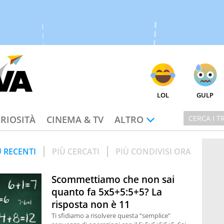
LOL
GULP
RIOSITÀ
CINEMA & TV
ALTRO
Ù RECENTI
PIÙ CERCATI
PIÙ CONDIVISI ORA
Scommettiamo che non sai
quanto fa 5x5+5:5+5? La
risposta non è 11
Ti sfidiamo a risolvere questa “semplice”