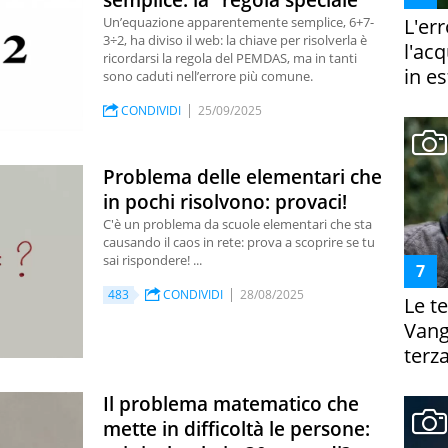
semplice: la "regola speciale"
L'er
Un’equazione apparentemente semplice, 6+7-
3÷2, ha diviso il web: la chiave per risolverla è
l'ac
ricordarsi la regola del PEMDAS, ma in tanti
in es
sono caduti nell’errore più comune.
CONDIVIDI
25/09/2025
Problema delle elementari che
in pochi risolvono: provaci!
C'è un problema da scuole elementari che sta
causando il caos in rete: prova a scoprire se tu
sai rispondere! ...
483
CONDIVIDI
28/08/2025
Le te
Vanga
terza
Il problema matematico che
mette in difficoltà le persone: