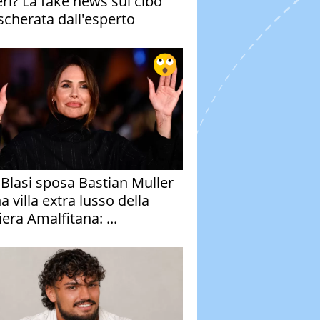
eri? La fake news sul cibo
cherata dall'esperto
y Blasi sposa Bastian Muller
a villa extra lusso della
era Amalfitana: ...