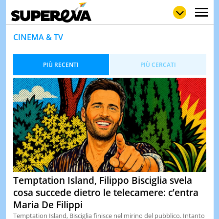
CINEMA & TV
PIÙ RECENTI
PIÙ CERCATI
NEWS
LOL
GULP
LOVE
STORIE
VIDEO
WOW
POP
CURIOS
CINEM
& TV
QUIZ
&
Temptation Island, Filippo Bisciglia svela
TEST
cosa succede dietro le telecamere: c’entra
MUSIC
Maria De Filippi
&
SPETT
Temptation Island, Bisciglia finisce nel mirino del pubblico. Intanto