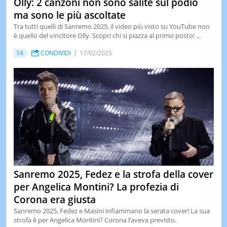
Olly: 2 canzoni non sono salite sul podio
ma sono le più ascoltate
Tra tutti quelli di Sanremo 2025, il video più visto su YouTube non
è quello del vincitore Olly. Scopri chi si piazza al primo posto! ...
14
CONDIVIDI
17/02/2025
Sanremo 2025, Fedez e la strofa della cover
per Angelica Montini? La profezia di
Corona era giusta
Sanremo 2025, Fedez e Masini infiammano la serata cover! La sua
strofa è per Angelica Montini? Corona l’aveva previsto.