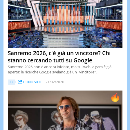
Sanremo 2026, c'è già un vincitore? Chi
stanno cercando tutti su Google
Sanremo 2026 non è ancora iniziato, ma sul web la gara è già
aperta: le ricerche Google svelano già un "vincitore".
22
CONDIVIDI
21/02/2026