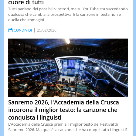
cuore di tutti
Tutti parlano dei possibili vincitori, ma su YouTube sta succedendo
qualcosa che cambia la prospettiva. E la canzone in testa non è
quella che immagini.
CONDIVIDI
25/02/2026
Sanremo 2026, l'Accademia della Crusca
incorona il miglior testo: la canzone che
conquista i linguisti
L’Accademia della Crusca premia il miglior testo del Festival di
Sanremo 2026. Ma qual è la canzone che ha conquistato i linguisti?
...