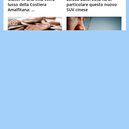
lusso della Costiera
particolare questo nuovo
Amalfitana: ...
SUV cinese
Hai queste monetine da 1,
Caldo estremo, 'il peggio
2 o 5 centesimi in casa?
deve ancora arrivare': cosa
Potrebbero valere migliaia
svela il climatologo sul
di euro
meteo di ...