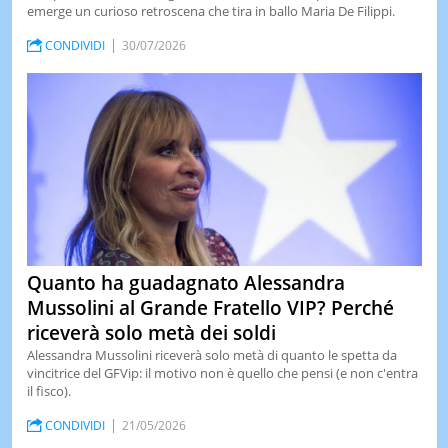
emerge un curioso retroscena che tira in ballo Maria De Filippi.
LE
NOTIZI
CONDIVIDI
30/07/2026
DI
OGGI
LE
NOTIZI
DI
IERI
CONTAT
Quanto ha guadagnato Alessandra
Mussolini al Grande Fratello VIP? Perché
riceverà solo metà dei soldi
Alessandra Mussolini riceverà solo metà di quanto le spetta da
vincitrice del GFVip: il motivo non è quello che pensi (e non c'entra
il fisco).
CONDIVIDI
21/05/2026