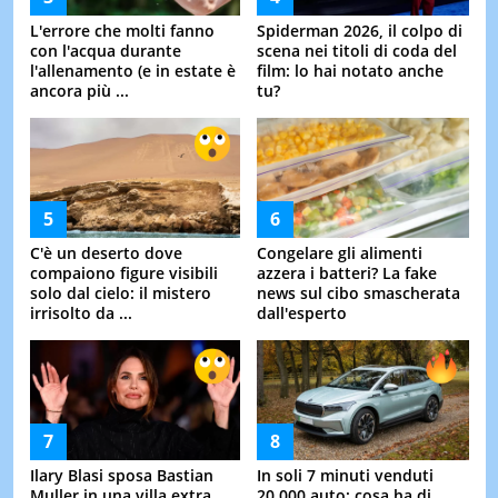
L'errore che molti fanno
Spiderman 2026, il colpo di
con l'acqua durante
scena nei titoli di coda del
l'allenamento (e in estate è
film: lo hai notato anche
ancora più ...
tu?
C'è un deserto dove
Congelare gli alimenti
compaiono figure visibili
azzera i batteri? La fake
solo dal cielo: il mistero
news sul cibo smascherata
irrisolto da ...
dall'esperto
Ilary Blasi sposa Bastian
In soli 7 minuti venduti
Muller in una villa extra
20.000 auto: cosa ha di