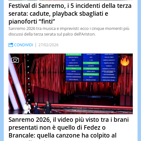
Festival di Sanremo, i 5 incidenti della terza
serata: cadute, playback sbagliati e
pianoforti “finti”
Sanremo 2026 tra musica e imprevisti: ecco i cinque momenti più
discussi della terza serata sul palco dell’Ariston.
CONDIVIDI
27/02/2026
Sanremo 2026, il video più visto tra i brani
presentati non è quello di Fedez o
Brancale: quella canzone ha colpito al