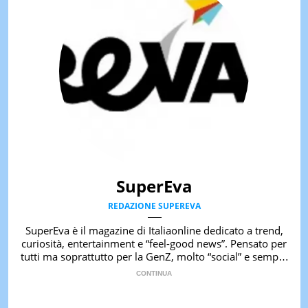
SuperEva
REDAZIONE SUPEREVA
SuperEva è il magazine di Italiaonline dedicato a trend,
curiosità, entertainment e “feel-good news”. Pensato per
tutti ma soprattutto per la GenZ, molto “social” e sempre
in cerca di notizie originali. Dalle tendenze del momento
ai fatti più strani alle scoperte più divertenti: mille storie
da scoprire ogni giorno”