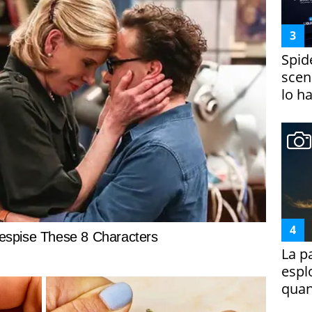
Spid
scena
lo h
La p
espl
quan