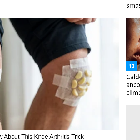
smas
Cald
ancor
clim