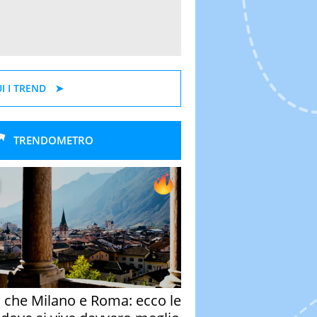
I I TREND
TRENDOMETRO
o che Milano e Roma: ecco le