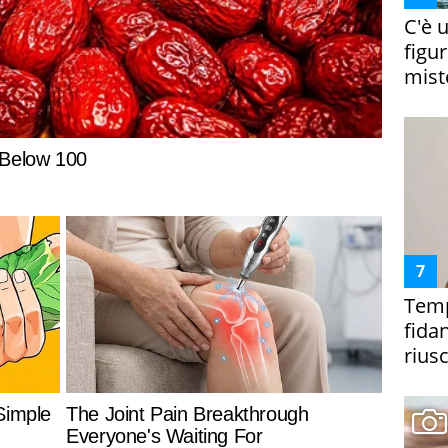
C'è 
figur
miste
Temp
fida
riusc