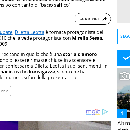
sivo con tanto di 'bacio saffico'
CONDIVIDI
rubate
,
Diletta Leotta
è tornata protagonista del
SEGU
010 che la vede protagonista con
Mirella Sessa
,
2009.
i recitano in quella che è una
storia d’amore
gono di essere rimaste chiuse in ascensore e
er confessare a Diletta Leotta i suoi sentimenti, in
n
bacio tra le due ragazze
, scena che ha
dei numerosi fan della presentatrice.
ferite
Altr