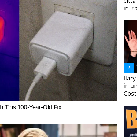
citt
in It
Ilar
in un
Costi