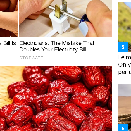
Le m
Only
per 