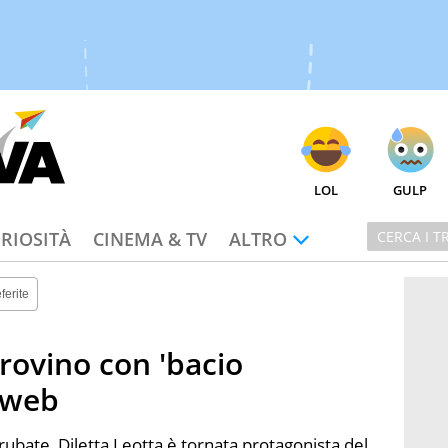
LOL
GULP
RIOSITÀ
CINEMA & TV
ALTRO
ferite
 provino con 'bacio
l web
rubate, Diletta Leotta è tornata protagonista del