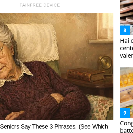
Hai 
cent
vale
Cong
batt