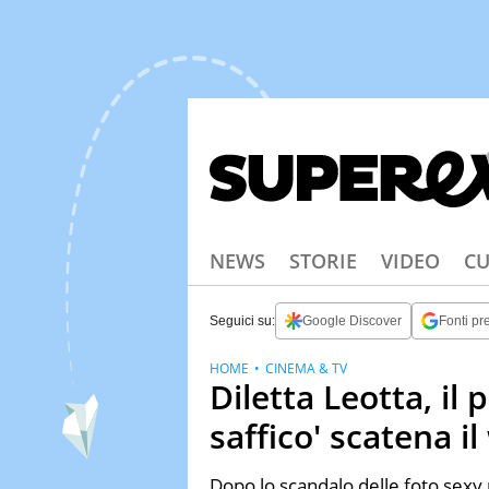
NEWS
STORIE
VIDEO
CU
Seguici su:
Google Discover
Fonti pre
HOME
CINEMA & TV
Diletta Leotta, il
saffico' scatena i
Dopo lo scandalo delle foto sexy 