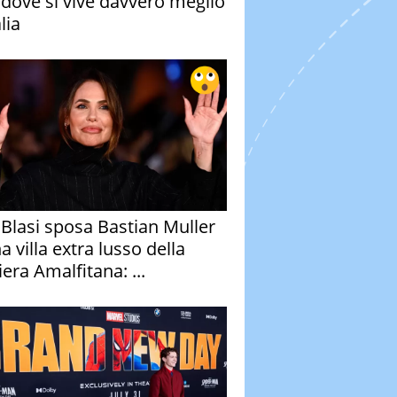
à dove si vive davvero meglio
alia
y Blasi sposa Bastian Muller
a villa extra lusso della
era Amalfitana: ...