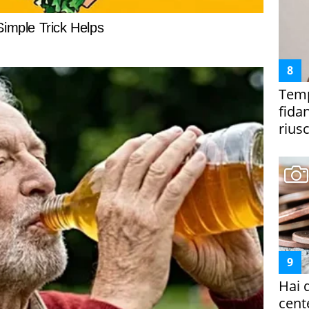
Temp
fida
riusc
Hai 
cent