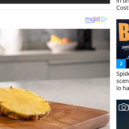
in un
Costi
Spid
scena
lo h