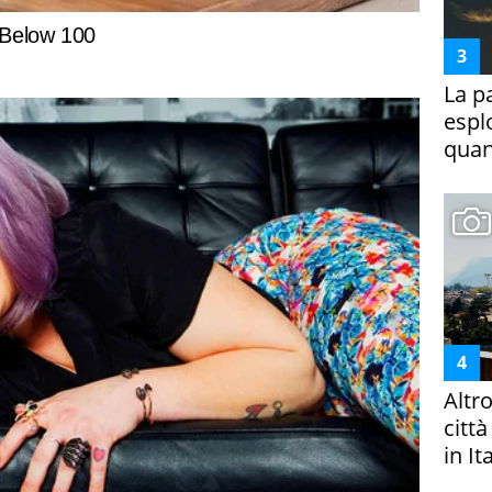
La p
espl
quan
Altr
citt
in It