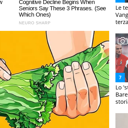
Le te
Vanga
terza
Lo '
Bare
stori