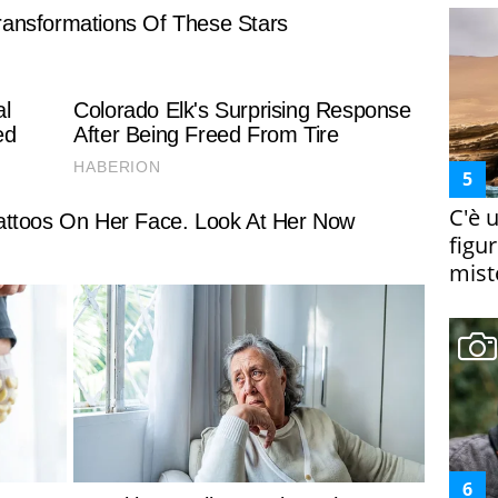
C'è 
figur
miste