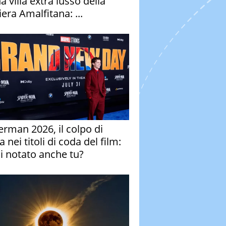
a villa extra lusso della
era Amalfitana: ...
erman 2026, il colpo di
 nei titoli di coda del film:
ai notato anche tu?