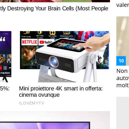
vale
Non 
auto
molto