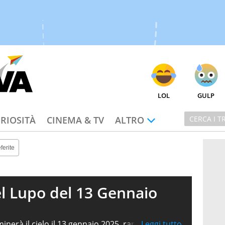
LOL
GULP
RIOSITÀ
CINEMA & TV
ALTRO
ferite
l Lupo del 13 Gennaio
minerà il cielo il 13 gennaio 2025, rappresenta un