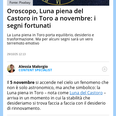
&
Fonte: Pixabay
TEST
Oroscopo, Luna piena del
MUSIC
Castoro in Toro a novembre: i
&
segni fortunati
SPETT
LE
La Luna piena in Toro porta equilibrio, desiderio e
NOTIZI
trasformazione. Ma per alcuni segni sarà un vero
DI
terremoto emotivo
OGGI
LE
29/10/25 12:13
NOTIZI
DI
Alessia Malorgio
IERI
CONTENT SPECIALIST
Ha conseguito un Master in Marketing Management
CONTAT
e Google Digital Training su Marketing digitale. Si
Il
5 novembre
si accende nel cielo un fenomeno che
occupa della creazione di contenuti in ottica SEO e
non è solo astronomico, ma anche simbolico: la
dello sviluppo di strategie marketing attraverso
Luna piena in Toro – nota come
Luna del Castoro
–
canali digitali.
arriva in un momento in cui la stabilità che
desideriamo si trova faccia a faccia con il desiderio
di rinnovamento.