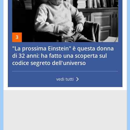
"La prossima Einstein" è questa donna
di 32 anni: ha fatto una scoperta sul
codice segreto dell'universo
vedi tutti