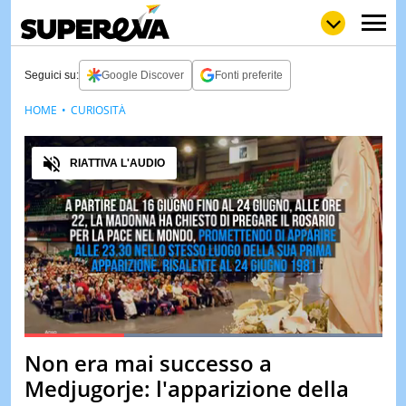
Seguici su:
Google Discover
Fonti preferite
HOME
CURIOSITÀ
NEWS
LOL
GULP
LOVE
Audio
STORIE
RIATTIVA L'AUDIO
VIDEO
WOW
POP
CURIOS
CINEM
& TV
QUIZ
&
TEST
Loaded
:
100.00%
Non era mai successo a
Pause
Unmute
MUSIC
Medjugorje: l'apparizione della
&
SPETT