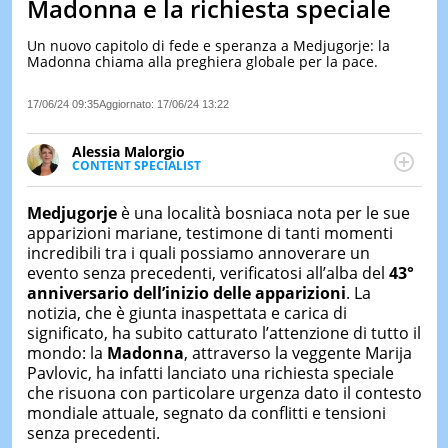
Madonna e la richiesta speciale
LE
NOTIZI
Un nuovo capitolo di fede e speranza a Medjugorje: la
DI
Madonna chiama alla preghiera globale per la pace.
OGGI
17/06/24 09:35
Aggiornato:
17/06/24 13:22
LE
NOTIZI
DI
Alessia Malorgio
IERI
CONTENT SPECIALIST
Ha conseguito un Master in Marketing Management
CONTAT
e Google Digital Training su Marketing digitale. Si
Medjugorje
è una località bosniaca nota per le sue
occupa della creazione di contenuti in ottica SEO e
apparizioni mariane, testimone di tanti momenti
dello sviluppo di strategie marketing attraverso
incredibili tra i quali possiamo annoverare un
canali digitali.
evento senza precedenti, verificatosi all’alba del
43°
anniversario dell’
inizio delle
apparizioni
. La
notizia, che è giunta inaspettata e carica di
significato, ha subito catturato l’attenzione di tutto il
mondo: la
Madonna
, attraverso la veggente Marija
Pavlovic, ha infatti lanciato una richiesta speciale
che risuona con particolare urgenza dato il contesto
mondiale attuale, segnato da conflitti e tensioni
senza precedenti.