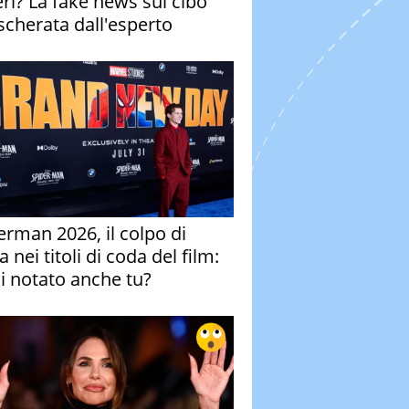
eri? La fake news sul cibo
cherata dall'esperto
erman 2026, il colpo di
 nei titoli di coda del film:
ai notato anche tu?