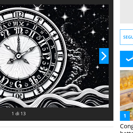
ersonali e momenti significativi. Scopri quali
attrarre al meglio la fortuna!
SEGU
1
di
13
Cong