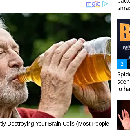
batt
smas
Spid
scena
lo h