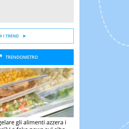
I I TREND
TRENDOMETRO
elare gli alimenti azzera i