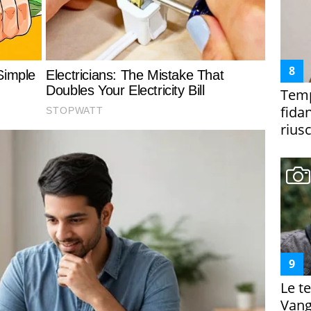
Temp
fida
riusc
Le te
Vanga