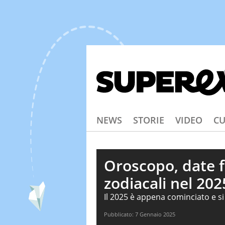
NEWS
STORIE
VIDEO
CU
Oroscopo, date f
zodiacali nel 202
Il 2025 è appena cominciato e s
speciali per ogni segno zodiacale
Pubblicato:
7 Gennaio 2025
numerologia, è possibile individ