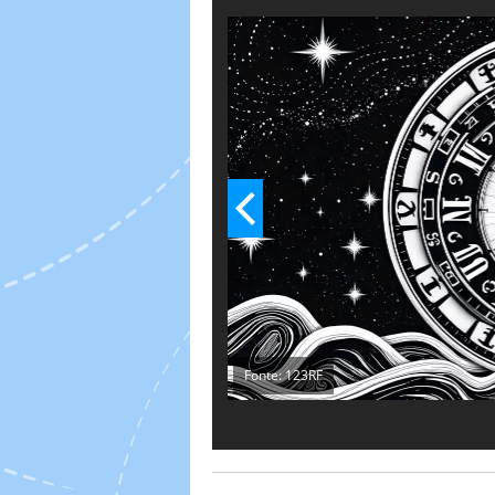
progetti importanti, iniziative p
giorni segnare in calendario per 
Fonte: 123RF