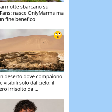
armotte sbarcano su
Fans: nasce OnlyMarms ma
un fine benefico
un deserto dove compaiono
e visibili solo dal cielo: il
ro irrisolto da ...