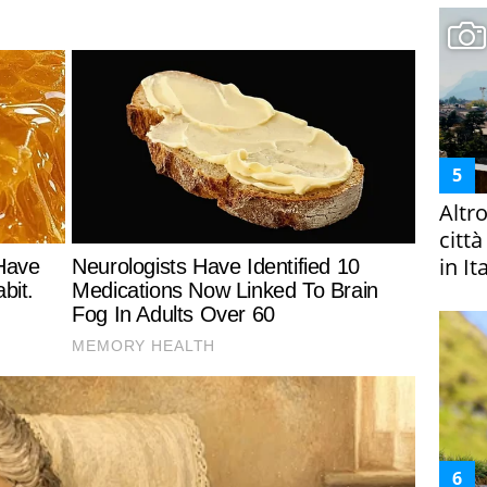
Altr
citt
in It