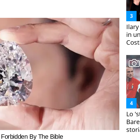
Ilar
in un
Costi
Lo '
Bare
stori