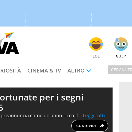
LOL
GULP
RIOSITÀ
CINEMA & TV
ALTRO
ortunate per i segni
5
i preannuncia come un anno ricco di occasioni
. Grazie alle previsioni astrologiche e alla
CONDIVIDI
uare le date più fortunate in cui concentrare