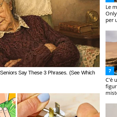
Le m
Only
per 
C'è 
figur
miste