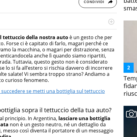
batt
CONDIVIDI
smas
cessi di integrazione e attivo nel campo della ricerca, in
mporanea di America Latina e Spagna. Collabora con
l tettuccio della nostra auto
è un gesto che per
e dell'Associazione Culturale "La Biblioteca del Sannio".
to. Forse ci è capitato di farlo, magari perché ce
amo la macchina, o magari per distrazione, senza
nticandocela anche lì quando siamo ripartiti,
ada. Tuttavia, questo gesto non è considerato
se lo si fa all’estero si rischia davvero di incorrere
ulte salate! Vi sembra troppo strano? Andiamo a
Temp
sto curioso fenomeno.
fida
 succedere se metti una bottiglia sul tettuccio
riusc
ottiglia sopra il tettuccio della tua auto?
 principio. In Argentina,
lasciare
una bottiglia
iata
non è un gesto neutro, né un dettaglio da
i, messo così diventa il portatore di un messaggio
ndita
.