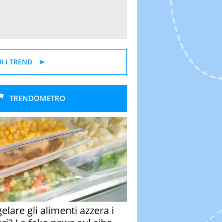
I I TREND
TRENDOMETRO
elare gli alimenti azzera i