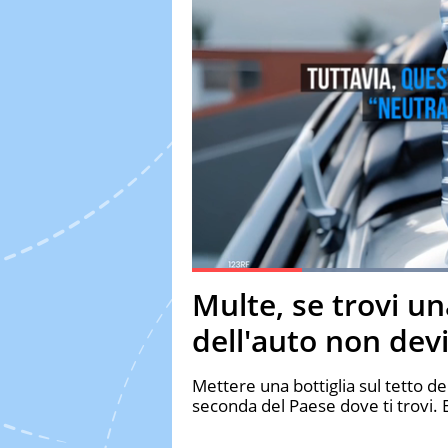
Loaded
Current Time
0:19
Duration
1:43
Multe, se trovi un
Pause
Unmute
Fulls
dell'auto non devi 
Mettere una bottiglia sul tetto de
seconda del Paese dove ti trovi. E