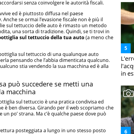
ccordarsi senza coinvolgere le autorità fiscali.
vive ed è piuttosto diffusa nel paese
Anche se ormai l’evasione fiscale non è più il
glie sul tettuccio delle auto è rimasto un metodo
ita, una sorta di tradizione. Quindi, se ti trovi in
ottiglia sul tettuccio della tua auto
(a meno che
 bottiglia sul tettuccio di una qualunque auto
L'er
ierla pensando che l’abbia dimenticata qualcuno.
l'ac
ualcuno stia vendendo la sua macchina ed è alla
in es
osa può succedere se metti una
ella macchina
ttiglia sul tettuccio è una pratica condivisa ed
ione è ben diversa. Girando per il web scopriamo che
me un po’ strana. Ma c’è qualche paese dove può
 vettura posteggiata a lungo in uno stesso posto