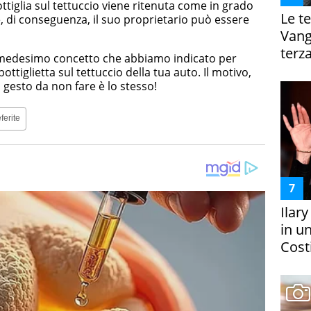
ttiglia sul tettuccio viene ritenuta come in grado
Le te
i e, di conseguenza, il suo proprietario può essere
Vanga
terza
l medesimo concetto che abbiamo indicato per
ttiglietta sul tettuccio della tua auto. Il motivo,
l gesto da non fare è lo stesso!
ferite
Ilar
in un
Costi