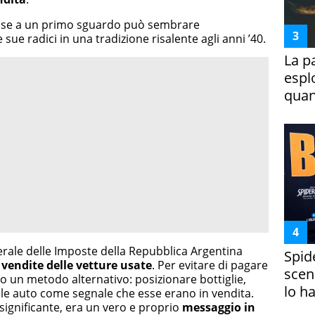
he se a un primo sguardo può sembrare
ue radici in una tradizione risalente agli anni ’40.
La p
espl
quan
enerale delle Imposte della Repubblica Argentina
Spid
 vendite delle vetture usate
. Per evitare di pagare
scena
no un metodo alternativo: posizionare bottiglie,
lo h
lle auto come segnale che esse erano in vendita.
ignificante, era un vero e proprio
messaggio in