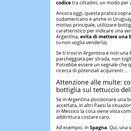
codice
tra cittadini, un modo per a
Ancora oggi, questa pratica soprav
sudamericano e anche in Uruguay. 
motivo principale, utilizzare botti
caratteristico per indicare una vend
Argentina,
evita di mettere una b
tu non voglia venderla).
Se ti trovi in Argentina e noti una
parcheggiata per strada, non togl
Potrebbe essere un segnale che q
ricerca di potenziali acquirenti…
Attenzione alle multe: c
bottiglia sul tettuccio d
Se in Argentina posizionare una bo
accettata, in altri Paesi la situaz
in Messico la cosa viene vista co
addirittura costare caro.
Ad esempio, in
Spagna
. Qui, una