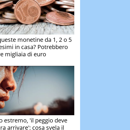
queste monetine da 1, 2 o 5
esimi in casa? Potrebbero
re migliaia di euro
o estremo, 'il peggio deve
a arrivare': cosa svela il