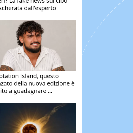
eri? La fake news sul cibo
cherata dall'esperto
tation Island, questo
nzato della nuova edizione è
ito a guadagnare ...