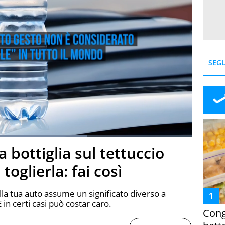
SEGU
:
67.27%
a bottiglia sul tettuccio
creen
toglierla: fai così
lla tua auto assume un significato diverso a
 in certi casi può costar caro.
Cong