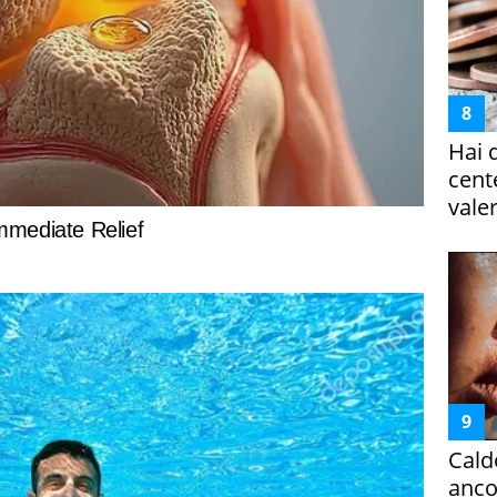
Hai 
cent
vale
Cald
ancor