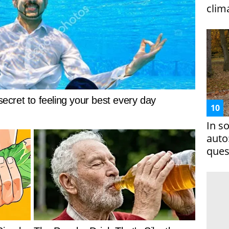
clim
In s
auto
ques