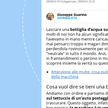
28/06/24 05:51
Aggiornato:
28/06/24 10:22
Giuseppe Guarino
GIORNALISTA
Ph(D) in Diritto Comparato e pro
particolare sulla Storia conte
Lasciare una
bottiglia
d’acqua
su
numerose testate ed è president
molti di noi non ha alcun significa
l’avevamo in mano mentre caricav
mai pensarci troppo e magari dime
perdendola rovinosamente per str
“neutrale” in tutto il mondo. Anzi, 
in fraintendimenti o persino in m
scoprire insieme la verità su que
Attenzione alle multe: cosa può
della macchina
Cosa vuol dire se tieni una b
Andiamo con ordine e partiamo dal
sul tettuccio di un’auto
postegg
trascurare. Questo oggetto, infatt
ben preciso:
la macchina è in ve