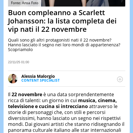
&
Fonte: Ansa Foto
TEST
Buon compleanno a Scarlett
MUSIC
Johansson: la lista completa dei
&
vip nati il 22 novembre
SPETT
LE
Quali sono gli altri protagonisti nati il 22 novembre?
NOTIZI
Hanno lasciato il segno nei loro mondi di appartenenza?
DI
Scopriamolo
OGGI
LE
22/11/25 01:00
NOTIZI
DI
Alessia Malorgio
IERI
CONTENT SPECIALIST
Ha conseguito un Master in Marketing Management
CONTAT
e Google Digital Training su Marketing digitale. Si
Il
22 novembre
è una data sorprendentemente
occupa della creazione di contenuti in ottica SEO e
ricca di talenti: un giorno in cui
musica, cinema,
dello sviluppo di strategie marketing attraverso
televisione e cucina si intrecciano
attraverso le
canali digitali.
storie di personaggi che, con stili e percorsi
diversissimi, hanno lasciato un segno nei rispettivi
mondi. Dai giovani artisti che stanno ridisegnando il
panorama culturale italiano alle star internazionali