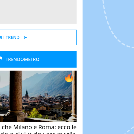
I I TREND
TRENDOMETRO
o che Milano e Roma: ecco le