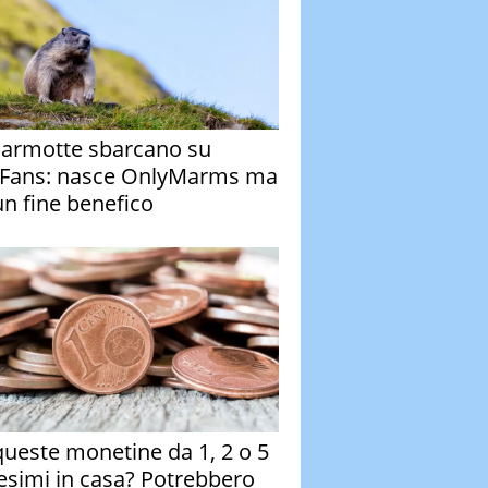
armotte sbarcano su
Fans: nasce OnlyMarms ma
un fine benefico
queste monetine da 1, 2 o 5
esimi in casa? Potrebbero