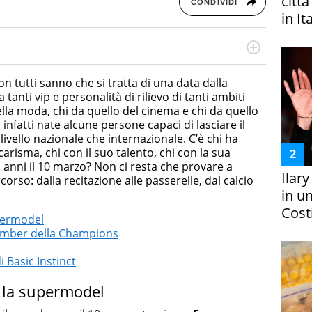
citt
CONDIVIDI
in It
cessi di integrazione e attivo nel campo della ricerca, in
mporanea di America Latina e Spagna. Collabora con
n tutti sanno che si tratta di una data dalla
e dell'Associazione Culturale "La Biblioteca del Sannio".
nti vip e personalità di rilievo di tanti ambiti
ella moda, chi da quello del cinema e chi da quello
infatti nate alcune persone capaci di lasciare il
 livello nazionale che internazionale. C’è chi ha
carisma, chi con il suo talento, chi con la sua
 anni il 10 marzo? Non ci resta che provare a
Ilar
rso: dalla recitazione alle passerelle, dal calcio
in un
Costi
upermodel
bomber della Champions
i Basic Instinct
, la supermodel