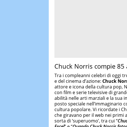
Chuck Norris compie 85 
Tra i compleanni celebri di oggi t
e del cinema d’azione:
Chuck Norr
attore e icona della cultura pop, 
con film e serie televisive di grand
abilità nelle arti marziali e la su
posto speciale nell’immaginario co
cultura popolare. Vi ricordate i C
che giravano per il web nei primi
sorta di ‘superuomo’, tra cui “
Chuc
Excel
” e “
Quando Chuck Norris fotogra