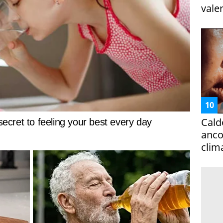
vale
Cald
ancor
clim