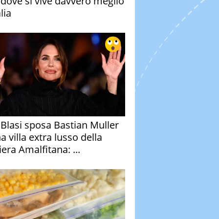
à dove si vive davvero meglio
alia
y Blasi sposa Bastian Muller
a villa extra lusso della
era Amalfitana: ...