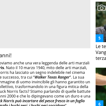
Le te
Vanga
anni!
terza
roviamo anche una vera leggenda delle arti marziali
is
. Nato il 10 marzo 1940, mito delle arti marziali,
Norris ha lasciato un segno indelebile nel cinema
e successo, tra cui “
Walker Texas Ranger
“. La sua
a immagine di uomo invincibile gli hanno garantito un
llettivo, trasformandolo in una figura mitica della
huck Norris facts? Stiamo parlando di quelle battute
 anni 2000 e che lo dipingevano come un duro e una
k Norris può incartare del pesce fresco in un foglio
fa i buchi neri, i buchi neri sorridono
”.