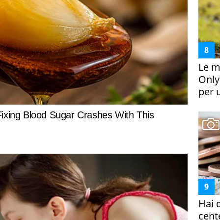
Le m
Only
per 
Hai 
cent