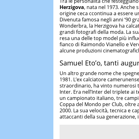
Tra le personalità che festeggian
Herzigova
, nata nel 1973. Anche s
origine ceca ccontinua a essere u
Divenuta famosa negli anni ‘90 gr
Wonderbra, la Herzigova ha calcato
grandi fotografi della moda. La su
resa una delle top model più infl
fianco di Raimondo Vianello e Vero
alcune produzioni cinematografi
Samuel Eto’o, tanti augu
Un altro grande nome che spegne 
1981. L’ex calciatore camerunens
straordinario, ha vinto numerosi t
Inter. Era nell’Inter del triplete 
un campionato italiano, tre camp
Coppa del Mondo per Club, oltre 
2000. La sua velocità, tecnica e ca
attaccanti della sua generazione, i