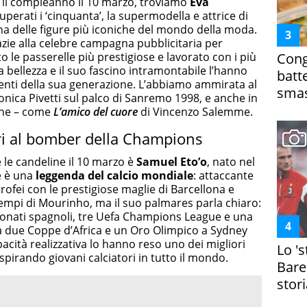
o il compleanno il 10 marzo, troviamo
Eva
uperati i ‘cinquanta’, la supermodella e attrice di
na delle figure più iconiche del mondo della moda.
azie alla celebre campagna pubblicitaria per
 le passerelle più prestigiose e lavorato con i più
Cong
a bellezza e il suo fascino intramontabile l’hanno
batt
uenti della sua generazione. L’abbiamo ammirata al
smas
nica Pivetti sul palco di Sanremo 1998, e anche in
che – come
L’amico del cuore
di Vincenzo Salemme.
ri al bomber della Champions
le candeline il 10 marzo è
Samuel Eto’o
, nato nel
e è una
leggenda del calcio mondiale
: attaccante
rofei con le prestigiose maglie di Barcellona e
ai tempi di Mourinho, ma il suo palmares parla chiaro:
ionati spagnoli, tre Uefa Champions League e una
a due Coppe d’Africa e un Oro Olimpico a Sydney
pacità realizzativa lo hanno reso uno dei migliori
Lo '
spirando giovani calciatori in tutto il mondo.
Bare
stori