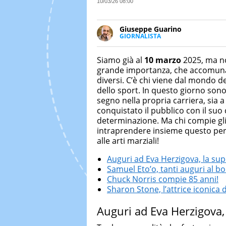
10/03/26 08:00
Giuseppe Guarino
GIORNALISTA
Ph(D) in Diritto Comparato e pro
particolare sulla Storia conte
Siamo già al
10 marzo
2025, ma no
numerose testate ed è president
grande importanza, che accomuna ta
diversi. C’è chi viene dal mondo d
dello sport. In questo giorno sono 
segno nella propria carriera, sia a
conquistato il pubblico con il suo 
determinazione. Ma chi compie gli
intraprendere insieme questo perco
alle arti marziali!
Auguri ad Eva Herzigova, la s
Samuel Eto’o, tanti auguri al 
Chuck Norris compie 85 anni!
Sharon Stone, l’attrice iconica d
Auguri ad Eva Herzigova