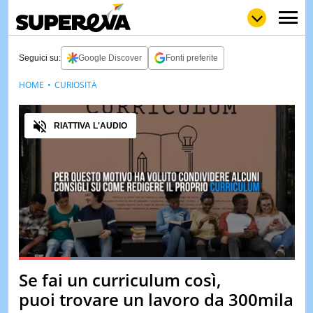
Seguici su:
Google Discover
Fonti preferite
HOME
CURIOSITÀ
NEWS
LOL
GULP
LOVE
Audio
STORIE
RIATTIVA L'AUDIO
VIDEO
WOW
POP
CURIOS
CINEM
& TV
QUIZ
&
TEST
Loaded
:
66.25%
Se fai un curriculum così,
Pause
Unmute
MUSIC
puoi trovare un lavoro da 300mila
&
SPETT