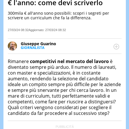
€ l'anno: come devi scriverlo
LE
NOTIZI
300mila € all'anno sono possibili: scopri i segreti per
DI
scrivere un curriculum che fa la differenza.
OGGI
27/03/24 08:32
Aggiornato:
27/03/24 08:32
LE
NOTIZI
DI
Giuseppe Guarino
IERI
GIORNALISTA
Ph(D) in Diritto Comparato e processi di
CONTAT
integrazione e attivo nel campo della ricerca, in
Rimanere
competitivi nel mercato del lavoro
è
particolare sulla Storia contemporanea di America
diventato sempre più arduo. Il numero di laureati,
Latina e Spagna. Collabora con numerose testate ed
con master e specializzazioni, è in costante
è presidente dell'Associazione Culturale "La
aumento, rendendo la selezione del candidato
Biblioteca del Sannio".
ideale un compito sempre più difficile per le aziende
e sempre più snervante per chi cerca lavoro. In un
mare di curriculum, tutti perfettamente validi e
competenti, come fare per riuscire a distinguersi?
Quali criteri vengono considerati per scegliere il
candidato da far procedere al successivo step?