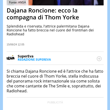
&
Fonte: ANSA
TEST
Dajana Roncione: ecco la
MUSIC
compagna di Thom Yorke
&
SPETT
Splendida e riservata, l'attrice palermitana Dajana
Roncione ha fatto breccia nel cuore del frontman dei
LE
Radiohead
NOTIZI
DI
OGGI
15/06/24 12:05
LE
SuperEva
NOTIZI
REDAZIONE SUPEREVA
DI
FACEBOOK
SuperEva è il magazine di Italiaonline dedicato a
IERI
trend, curiosità, entertainment e “feel-good news”.
Si chiama Dajana Roncione ed è l’attrice che ha fatto
CONTAT
Pensato per tutti ma soprattutto per la GenZ, molto
breccia nel cuore di Thom Yorke, stella indiscussa
“social” e sempre in cerca di notizie originali. Dalle
del panorama rock internazionale sia come solista
tendenze del momento ai fatti più strani alle
che come cantante de The Smile e, soprattutto, dei
scoperte più divertenti: mille storie da scoprire ogni
Radiohead.
giorno”