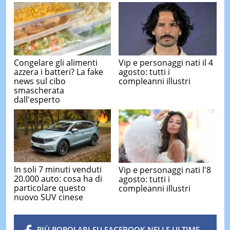
Congelare gli alimenti
Vip e personaggi nati il 4
azzera i batteri? La fake
agosto: tutti i
news sul cibo
compleanni illustri
smascherata
dall'esperto
In soli 7 minuti venduti
Vip e personaggi nati l'8
20.000 auto: cosa ha di
agosto: tutti i
particolare questo
compleanni illustri
nuovo SUV cinese
PIÙ POPOLARI SU FACEBOOK NELLE ULTIME