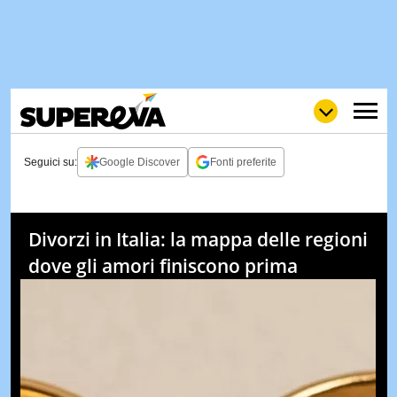
Seguici su:
Google Discover
Fonti preferite
NEWS
LOL
GULP
LOVE
Divorzi in Italia: la mappa delle regioni
STORIE
dove gli amori finiscono prima
VIDEO
WOW
POP
CURIOS
CINEM
& TV
QUIZ