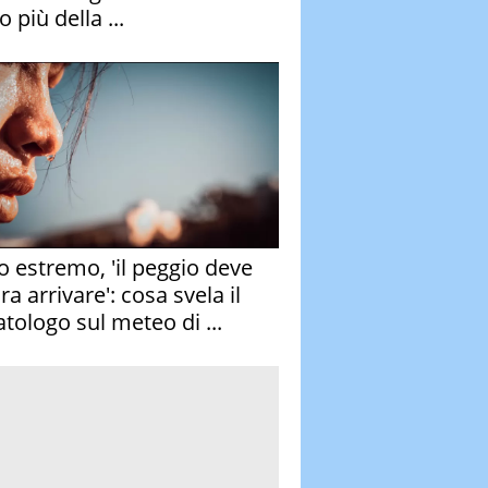
 più della ...
o estremo, 'il peggio deve
a arrivare': cosa svela il
atologo sul meteo di ...