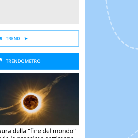
I I TREND
TRENDOMETRO
aura della "fine del mondo"