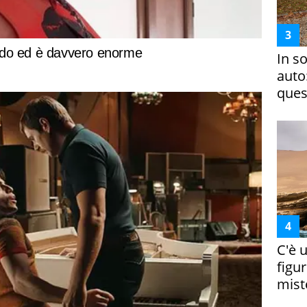
In s
auto
ques
C'è 
figur
miste