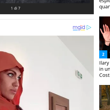
espl
quan
1
di
7
Ilar
in un
Costi