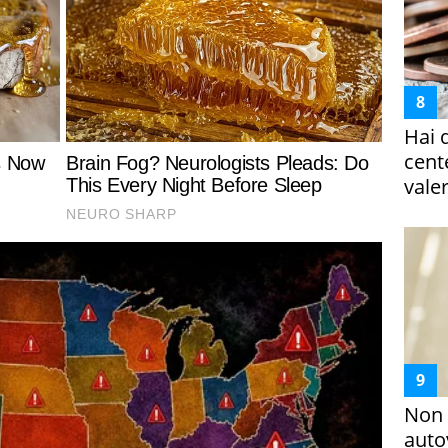
Hai 
cent
vale
Non 
auto