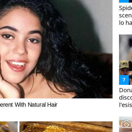
Spid
scena
lo h
Dona
disc
l'esi