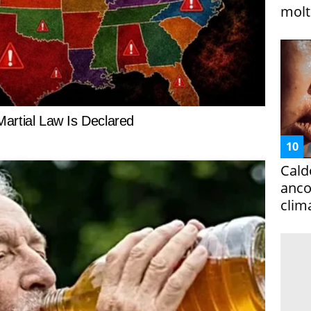
molto
Cald
ancor
clim