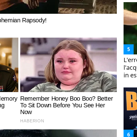
L'er
l'ac
in es