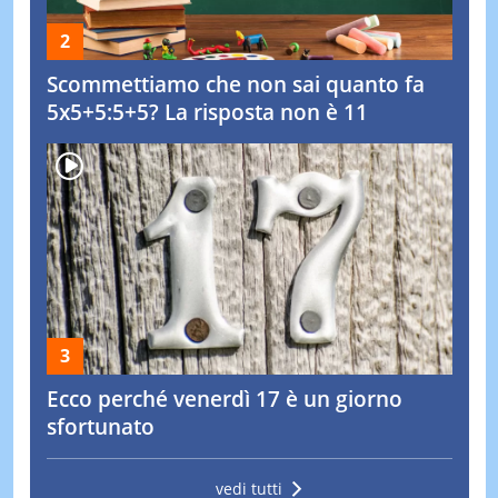
Scommettiamo che non sai quanto fa
5x5+5:5+5? La risposta non è 11
Ecco perché venerdì 17 è un giorno
sfortunato
vedi tutti