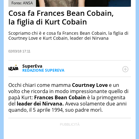
&
Fonte: ANSA
TEST
Cosa fa Frances Bean Cobain,
MUSIC
la figlia di Kurt Cobain
&
SPETT
Scopriamo chi è e cosa fa Frances Bean Cobain, la figlia di
Courtney Love e Kurt Cobain, leader dei Nirvana
LE
NOTIZI
DI
02/03/18 17:11
OGGI
SuperEva
LE
REDAZIONE SUPEREVA
NOTIZI
FACEBOOK
SuperEva è il magazine di Italiaonline dedicato a
DI
IERI
trend, curiosità, entertainment e “feel-good news”.
Occhi chiari come mamma
Courtney Love
e un
Pensato per tutti ma soprattutto per la GenZ, molto
volto che ricorda in modo impressionante quello di
CONTAT
“social” e sempre in cerca di notizie originali. Dalle
papà Kurt:
Frances Bean Cobain
è la primogenita
tendenze del momento ai fatti più strani alle
del
leader dei Nirvana.
Aveva solamente due anni
scoperte più divertenti: mille storie da scoprire ogni
quando, il 5 aprile 1994, suo padre morì.
giorno”