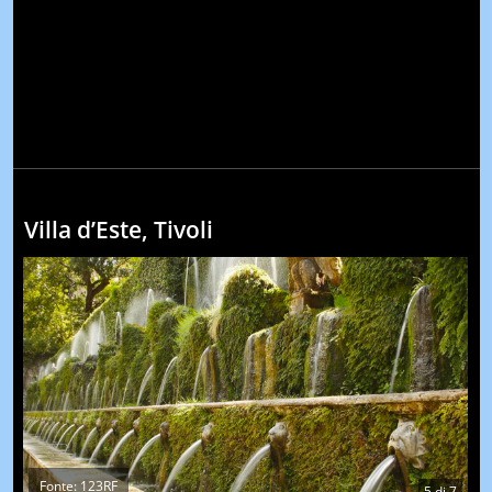
Villa d’Este, Tivoli
Fonte: 123RF
5
di
7