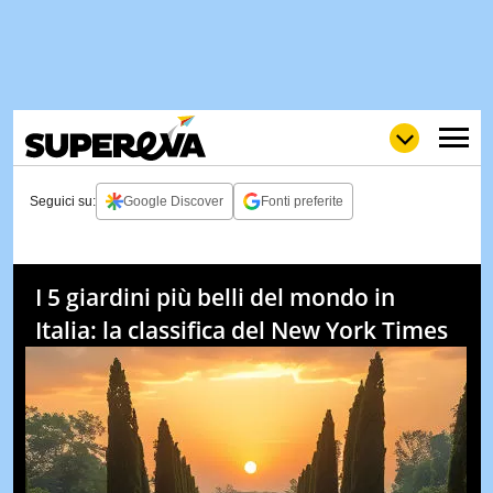
Seguici su:
Google Discover
Fonti preferite
NEWS
LOL
GULP
LOVE
I 5 giardini più belli del mondo in
STORIE
Italia: la classifica del New York Times
VIDEO
WOW
POP
CURIOS
CINEM
& TV
QUIZ