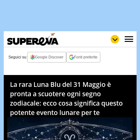
Seguici su:
Google Discover
Fonti preferite
NEWS
LOL
GULP
LOVE
La rara Luna Blu del 31 Maggio è
STORIE
pronta a scuotere ogni segno
VIDEO
zodiacale: ecco cosa significa questo
WOW
POP
CURIOS
potente evento lunare per te
CINEM
& TV
QUIZ