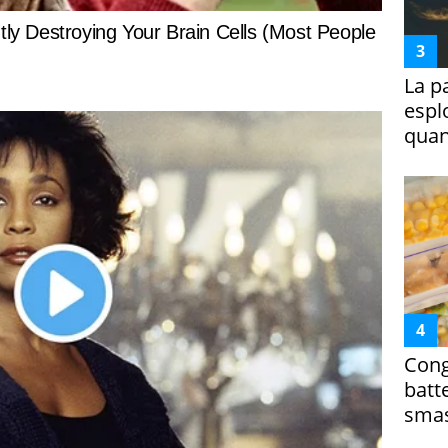
La p
espl
quan
Cong
batt
smas