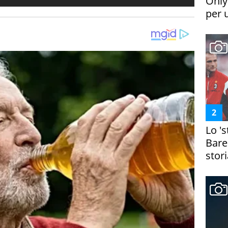
Only
per 
Lo '
Bare
stori