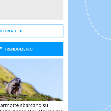
I I TREND
TRENDOMETRO
armotte sbarcano su