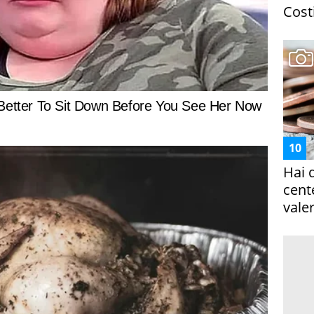
Costi
Hai 
cent
vale