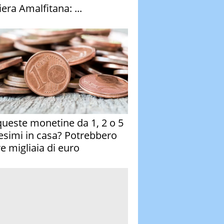
era Amalfitana: ...
queste monetine da 1, 2 o 5
esimi in casa? Potrebbero
re migliaia di euro