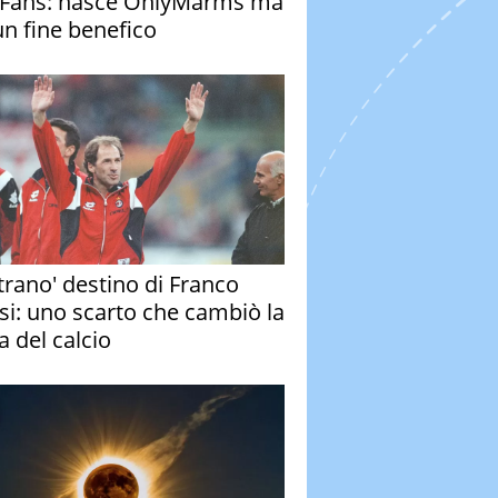
Fans: nasce OnlyMarms ma
un fine benefico
strano' destino di Franco
si: uno scarto che cambiò la
a del calcio