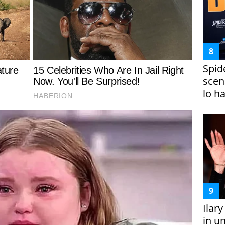
Spid
scena
lo h
Ilar
in un