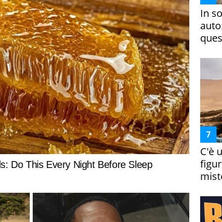
In s
auto
ques
C'è 
figur
miste