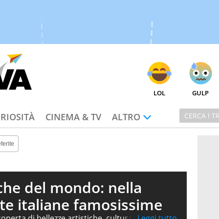
LOL
GULP
RIOSITÀ
CINEMA & TV
ALTRO
ferite
rche del mondo: nella
te italiane famosissime
operta di bellezze artistiche, cultura e tradizioni,