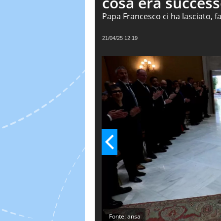
cosa era success
Papa Francesco ci ha lasciato, 
i credenti che tra chi non lo è. 
somiglianze che emergono tra i
21/04/25 12:19
predecessore: Giovanni Paolo II
Fonte: ansa