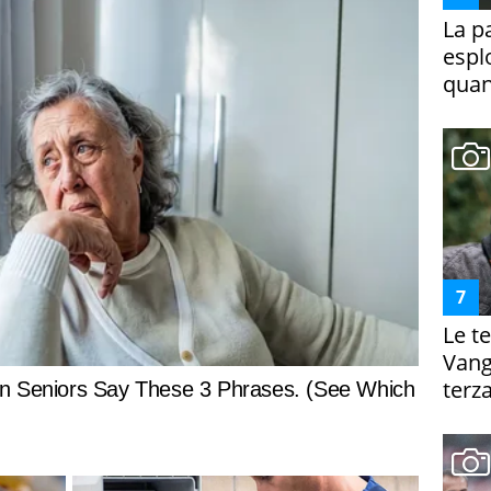
La p
espl
quan
Le te
Vanga
terza