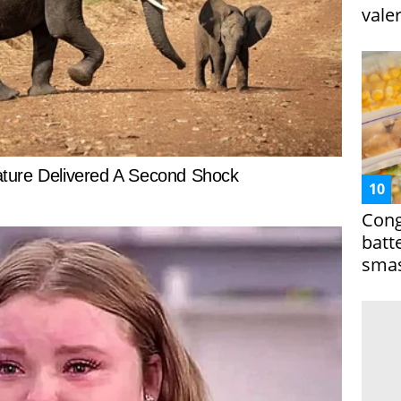
vale
Cong
batt
smas