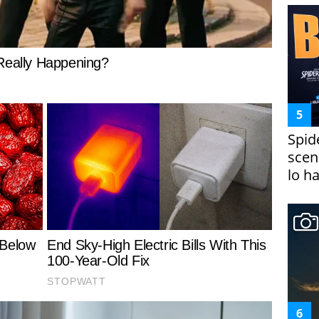
Spid
scena
lo h