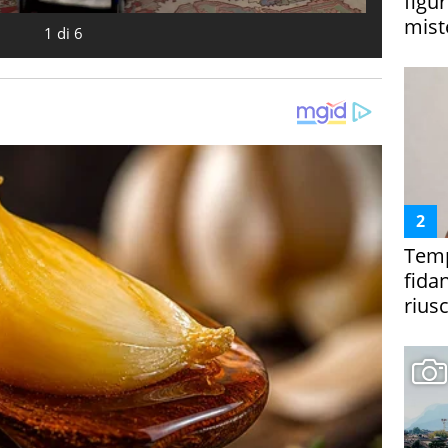
figur
miste
1
di
6
Temp
fida
riusc