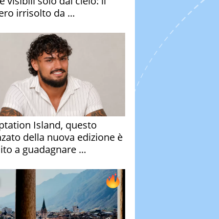
e visibili solo dal cielo: il
ro irrisolto da ...
tation Island, questo
nzato della nuova edizione è
ito a guadagnare ...