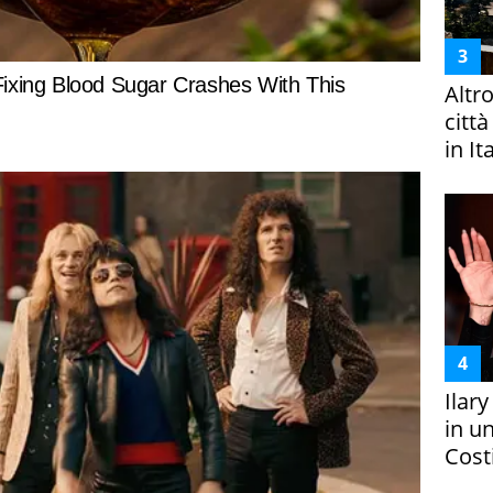
Altr
citt
in It
Ilar
in un
Costi