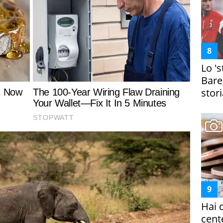
Lo '
Bare
stori
Hai 
cent