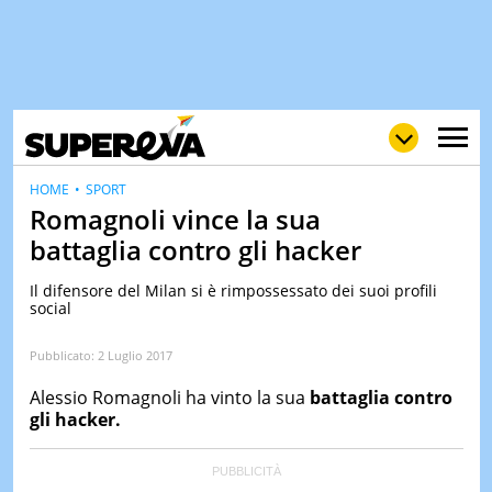
HOME
SPORT
Romagnoli vince la sua
battaglia contro gli hacker
NEWS
LOL
GULP
LOVE
Il difensore del Milan si è rimpossessato dei suoi profili
social
STORIE
VIDEO
Pubblicato:
2 Luglio 2017
WOW
POP
CURIOS
Alessio Romagnoli ha vinto la sua
battaglia contro
gli hacker.
CINEM
& TV
QUIZ