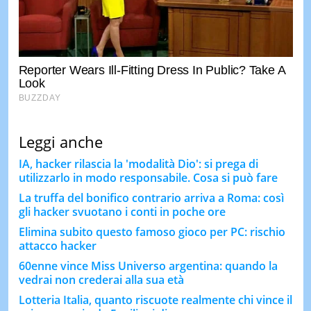
Leggi anche
IA, hacker rilascia la 'modalità Dio': si prega di
utilizzarlo in modo responsabile. Cosa si può fare
La truffa del bonifico contrario arriva a Roma: così
gli hacker svuotano i conti in poche ore
Elimina subito questo famoso gioco per PC: rischio
attacco hacker
60enne vince Miss Universo argentina: quando la
vedrai non crederai alla sua età
Lotteria Italia, quanto riscuote realmente chi vince il