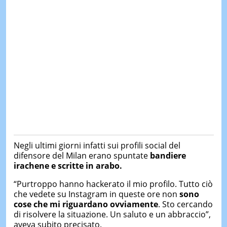
&
TEST
MUSIC
&
SPETT
LE
NOTIZI
DI
OGGI
LE
NOTIZI
DI
IERI
Negli ultimi giorni infatti sui profili social del
CONTAT
difensore del Milan erano spuntate
bandiere
irachene e scritte in arabo.
“Purtroppo hanno hackerato il mio profilo. Tutto ciò
che vedete su Instagram in queste ore non
sono
cose che mi riguardano ovviamente
. Sto cercando
di risolvere la situazione. Un saluto e un abbraccio”,
aveva subito precisato.