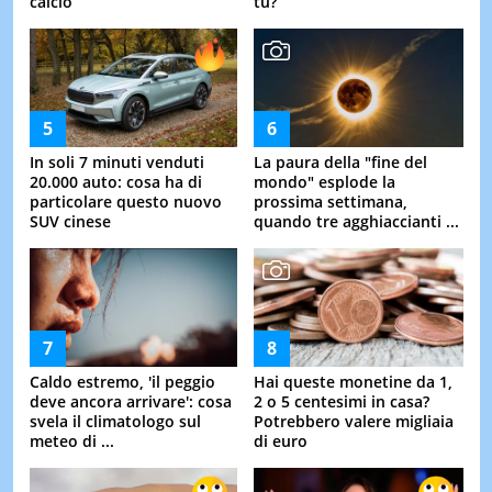
calcio
tu?
In soli 7 minuti venduti
La paura della "fine del
20.000 auto: cosa ha di
mondo" esplode la
particolare questo nuovo
prossima settimana,
SUV cinese
quando tre agghiaccianti ...
Caldo estremo, 'il peggio
Hai queste monetine da 1,
deve ancora arrivare': cosa
2 o 5 centesimi in casa?
svela il climatologo sul
Potrebbero valere migliaia
meteo di ...
di euro