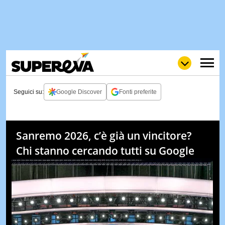
Seguici su:
Google Discover
Fonti preferite
NEWS
LOL
GULP
LOVE
Sanremo 2026, c’è già un vincitore?
STORIE
Chi stanno cercando tutti su Google
VIDEO
WOW
POP
CURIOS
CINEM
& TV
QUIZ