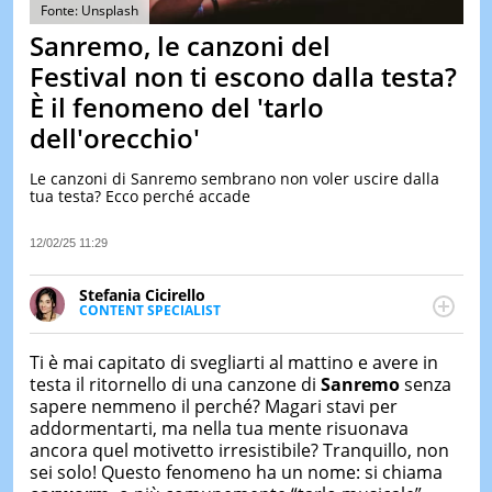
&
Fonte: Unsplash
TEST
Sanremo, le canzoni del
MUSIC
Festival non ti escono dalla testa?
&
È il fenomeno del 'tarlo
SPETT
dell'orecchio'
LE
NOTIZI
DI
Le canzoni di Sanremo sembrano non voler uscire dalla
OGGI
tua testa? Ecco perché accade
LE
12/02/25 11:29
NOTIZI
DI
IERI
Stefania Cicirello
CONTENT SPECIALIST
CONTAT
Content writer, video editor e fotografa, ha
conseguito un Master in Digital & Social Media
Ti è mai capitato di svegliarti al mattino e avere in
Marketing. Scrive articoli in ottica SEO e realizza
testa il ritornello di una canzone di
Sanremo
senza
contenuti per social media, con focus su Costume &
sapere nemmeno il perché? Magari stavi per
Società, Moda e Bellezza.
addormentarti, ma nella tua mente risuonava
ancora quel motivetto irresistibile? Tranquillo, non
sei solo! Questo fenomeno ha un nome: si chiama