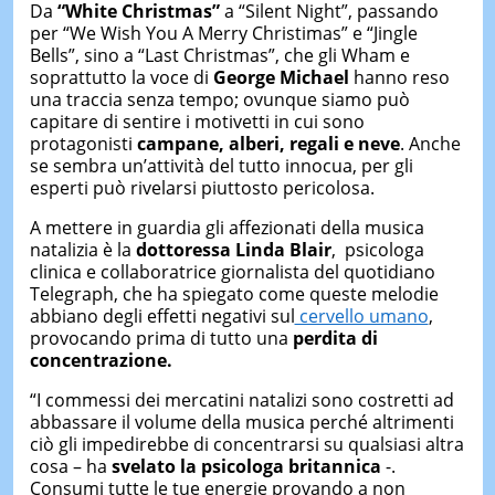
Da
“White Christmas”
a “Silent Night”, passando
per “We Wish You A Merry Christimas” e “Jingle
Bells”, sino a “Last Christmas”, che gli Wham e
soprattutto la voce di
George Michael
hanno reso
una traccia senza tempo; ovunque siamo può
capitare di sentire i motivetti in cui sono
protagonisti
campane, alberi, regali e neve
. Anche
se sembra un’attività del tutto innocua, per gli
esperti può rivelarsi piuttosto pericolosa.
A mettere in guardia gli affezionati della musica
natalizia è la
dottoressa Linda Blair
, psicologa
clinica e collaboratrice giornalista del quotidiano
Telegraph, che ha spiegato come queste melodie
abbiano degli effetti negativi sul
cervello umano
,
provocando prima di tutto una
perdita di
concentrazione.
“I commessi dei mercatini natalizi sono costretti ad
abbassare il volume della musica perché altrimenti
ciò gli impedirebbe di concentrarsi su qualsiasi altra
cosa – ha
svelato la psicologa britannica
-.
Consumi tutte le tue energie provando a non