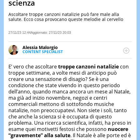
scienza
LE
NOTIZI
Ascoltare troppe canzoni natalizie può fare male alla
DI
salute. Ecco cosa provocano queste melodie al cervello
OGGI
27/11/23 12:44
Aggiornato:
27/11/23 20:03
LE
NOTIZI
DI
Alessia Malorgio
IERI
CONTENT SPECIALIST
Ha conseguito un Master in Marketing Management
CONTAT
e Google Digital Training su Marketing digitale. Si
E’ vero che ascoltare
troppe canzoni natalizie
con
occupa della creazione di contenuti in ottica SEO e
troppe settimane, a volte mesi di anticipo può
dello sviluppo di strategie marketing attraverso
creare una sensazione di disagio? Se è una
canali digitali.
condizione che state vivendo in questo periodo
dell’anno, quando manca ancora un mese al Natale,
ma già ad inizio novembre, negozi e centri
commerciali mettono di sottofondo musiche
natalizie, non preoccupatevi. Non siete i soli, tanto
che anche la scienza si è occupata di questo
problema. Una ricerca scientifica, infatti, ha preso in
esame quei motivetti festosi che possono
nuocere
“gravemente” alla salute
. Il Natale è alle porte ed è