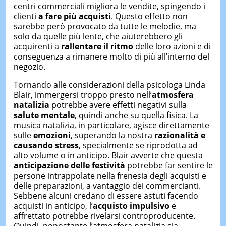
centri commerciali migliora le vendite, spingendo i
clienti
a fare più acquisti
. Questo effetto non
sarebbe però provocato da tutte le melodie, ma
solo da quelle più lente, che aiuterebbero gli
acquirenti a
rallentare il ritmo
delle loro azioni e di
conseguenza a rimanere molto di più all’interno del
negozio.
Tornando alle considerazioni della psicologa Linda
Blair, immergersi troppo presto nell’
atmosfera
natalizia
potrebbe avere effetti negativi sulla
salute mentale
, quindi anche su quella fisica. La
musica natalizia, in particolare, agisce direttamente
sulle
emozioni
, superando la nostra
razionalità e
causando stress
, specialmente se riprodotta ad
alto volume o in anticipo. Blair avverte che questa
anticipazione delle festività
potrebbe far sentire le
persone intrappolate nella frenesia degli acquisti e
delle preparazioni, a vantaggio dei commercianti.
Sebbene alcuni credano di essere astuti facendo
acquisti in anticipo, l’
acquisto impulsivo
e
affrettato potrebbe rivelarsi controproducente.
Quindi, nonostante l’atmosfera natalizia sia