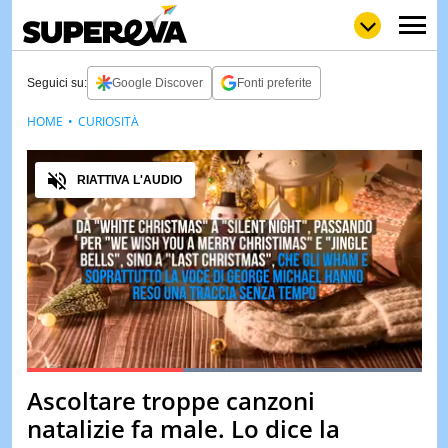
Seguici su:
Google Discover
Fonti preferite
HOME
CURIOSITÀ
NEWS
LOL
GULP
LOVE
Audio
STORIE
RIATTIVA L'AUDIO
VIDEO
WOW
POP
CURIOS
CINEM
& TV
QUIZ
&
TEST
Loaded
:
100.00%
Ascoltare troppe canzoni
Pause
Unmute
MUSIC
natalizie fa male. Lo dice la
&
SPETT