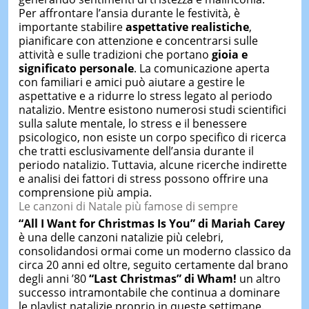
Per affrontare l’ansia durante le festività, è
importante stabilire
aspettative realistiche
,
pianificare con attenzione e concentrarsi sulle
attività e sulle tradizioni che portano
gioia e
significato personale
. La comunicazione aperta
con familiari e amici può aiutare a gestire le
aspettative e a ridurre lo stress legato al periodo
natalizio. Mentre esistono numerosi studi scientifici
sulla salute mentale, lo stress e il benessere
psicologico, non esiste un corpo specifico di ricerca
che tratti esclusivamente dell’ansia durante il
periodo natalizio. Tuttavia, alcune ricerche indirette
e analisi dei fattori di stress possono offrire una
comprensione più ampia.
Le canzoni di Natale più famose di sempre
“All I Want for Christmas Is You” di Mariah Carey
è una delle canzoni natalizie più celebri,
consolidandosi ormai come un moderno classico da
circa 20 anni ed oltre, seguito certamente dal brano
degli anni ’80
“Last Christmas” di Wham!
un altro
successo intramontabile che continua a dominare
le playlist natalizie proprio in queste settimane.