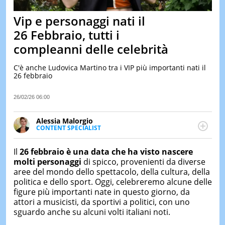
&
TEST
Vip e personaggi nati il
MUSIC
26 Febbraio, tutti i
&
compleanni delle celebrità
SPETT
LE
C'è anche Ludovica Martino tra i VIP più importanti nati il
NOTIZI
26 febbraio
DI
OGGI
26/02/26 06:00
LE
NOTIZI
Alessia Malorgio
DI
CONTENT SPECIALIST
IERI
Ha conseguito un Master in Marketing Management
e Google Digital Training su Marketing digitale. Si
CONTAT
Il
26 febbraio è una data che ha visto nascere
occupa della creazione di contenuti in ottica SEO e
molti personaggi
di spicco, provenienti da diverse
dello sviluppo di strategie marketing attraverso
aree del mondo dello spettacolo, della cultura, della
canali digitali.
politica e dello sport. Oggi, celebreremo alcune delle
figure più importanti nate in questo giorno, da
attori a musicisti, da sportivi a politici, con uno
sguardo anche su alcuni volti italiani noti.