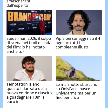
smascherata
dall'esperto
Spiderman 2026, il colpo
Vip e personaggi nati il 4
di scena nei titoli di coda
agosto: tutti i
del film: lo hai notato
compleanni illustri
anche tu?
Temptation Island,
Le marmotte sbarcano
questo fidanzato della
su OnlyFans: nasce
nuova edizione è riuscito
OnlyMarms ma per un
a guadagnare 10mila
fine benefico
euro in ...