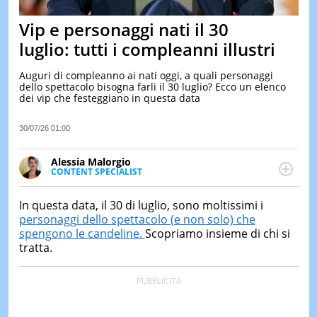
&
TEST
Vip e personaggi nati il 30
MUSIC
luglio: tutti i compleanni illustri
&
SPETT
Auguri di compleanno ai nati oggi, a quali personaggi
dello spettacolo bisogna farli il 30 luglio? Ecco un elenco
LE
dei vip che festeggiano in questa data
NOTIZI
DI
OGGI
30/07/26 01:00
LE
Alessia Malorgio
NOTIZI
CONTENT SPECIALIST
DI
Ha conseguito un Master in Marketing Management
IERI
e Google Digital Training su Marketing digitale. Si
In questa data, il 30 di luglio, sono moltissimi i
CONTAT
occupa della creazione di contenuti in ottica SEO e
personaggi dello spettacolo (e non solo) che
dello sviluppo di strategie marketing attraverso
spengono le candeline.
Scopriamo insieme di chi si
canali digitali.
tratta.