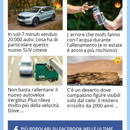
In soli 7 minuti venduti
L'errore che molti fanno
20.000 auto: cosa ha di
con l'acqua durante
particolare questo
l'allenamento (e in estate
nuovo SUV cinese
è ancora più rischioso)
Non basta rallentare: il
C'è un deserto dove
nuovo autovelox
compaiono figure visibili
Vergilius Plus rileva
solo dal cielo: il mistero
molto più della velocità.
irrisolto da 2000 anni ...
Dove ...
PIÙ POPOLARI SU FACEBOOK NELLE ULTIME