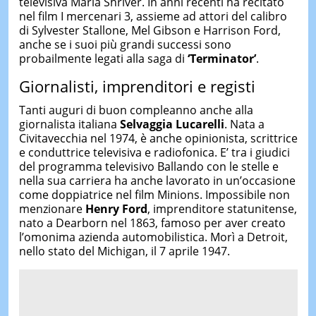
televisiva Maria Shriver. In anni recenti ha recitato
nel film I mercenari 3, assieme ad attori del calibro
di Sylvester Stallone, Mel Gibson e Harrison Ford,
anche se i suoi più grandi successi sono
probailmente legati alla saga di
‘Terminator’
.
Giornalisti, imprenditori e registi
Tanti auguri di buon compleanno anche alla
giornalista italiana
Selvaggia Lucarelli
. Nata a
Civitavecchia nel 1974, è anche opinionista, scrittrice
e conduttrice televisiva e radiofonica. E’ tra i giudici
del programma televisivo Ballando con le stelle e
nella sua carriera ha anche lavorato in un’occasione
come doppiatrice nel film Minions. Impossibile non
menzionare
Henry Ford
, imprenditore statunitense,
nato a Dearborn nel 1863, famoso per aver creato
l’omonima azienda automobilistica. Morì a Detroit,
nello stato del Michigan, il 7 aprile 1947.