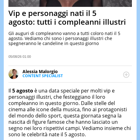
&
TEST
Vip e personaggi nati il 5
MUSIC
agosto: tutti i compleanni illustri
&
SPETT
Gli auguri di compleanno vanno a tutti coloro nati il 5
agosto. Vediamo chi sono i personaggi illustri che
LE
spegneranno le candeline in questo giorno
NOTIZI
DI
OGGI
05/08/26 01:00
LE
Alessia Malorgio
NOTIZI
CONTENT SPECIALIST
DI
Ha conseguito un Master in Marketing Management
IERI
e Google Digital Training su Marketing digitale. Si
Il
5 agosto
è una data speciale per molti vip e
CONTAT
occupa della creazione di contenuti in ottica SEO e
personaggi illustri, che festeggiano il loro
dello sviluppo di strategie marketing attraverso
compleanno in questo giorno. Dalle stelle del
canali digitali.
cinema alle icone della musica, fino ai protagonisti
del mondo dello sport, questa giornata segna la
nascita di figure famose che hanno lasciato un
segno nei loro rispettivi campi. Vediamo insieme chi
sono le celebrità nate il 5 agosto.