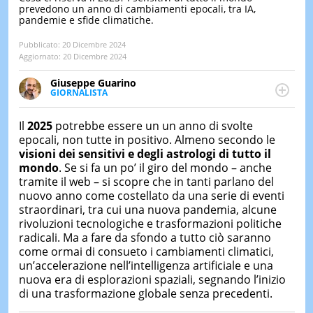
prevedono un anno di cambiamenti epocali, tra IA,
pandemie e sfide climatiche.
LE
NOTIZI
DI
Pubblicato:
20 Dicembre 2024
OGGI
Aggiornato:
20 Dicembre 2024
LE
Giuseppe Guarino
NOTIZI
GIORNALISTA
DI
Ph(D) in Diritto Comparato e processi di
IERI
integrazione e attivo nel campo della ricerca, in
Il
2025
potrebbe essere un un anno di svolte
particolare sulla Storia contemporanea di America
CONTAT
epocali, non tutte in positivo. Almeno secondo le
Latina e Spagna. Collabora con numerose testate ed
visioni dei sensitivi e
degli
astrologi di tutto il
è presidente dell'Associazione Culturale "La
mondo
. Se si fa un po’ il giro del mondo – anche
Biblioteca del Sannio".
tramite il web – si scopre che in tanti parlano del
nuovo anno come costellato da una serie di eventi
straordinari, tra cui una nuova pandemia, alcune
rivoluzioni tecnologiche e trasformazioni politiche
radicali. Ma a fare da sfondo a tutto ciò saranno
come ormai di consueto i cambiamenti climatici,
un’accelerazione nell’intelligenza artificiale e una
nuova era di esplorazioni spaziali, segnando l’inizio
di una trasformazione globale senza precedenti.