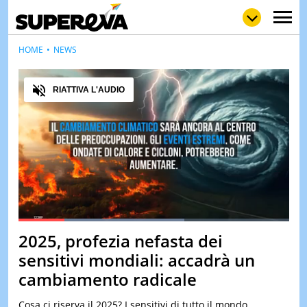
HOME
NEWS
Audio
RIATTIVA L'AUDIO
NEWS
LOL
GULP
LOVE
STORIE
VIDEO
WOW
POP
CURIOS
CINEM
& TV
Loaded
:
61.31%
QUIZ
2025, profezia nefasta dei
Pause
Unmute
&
TEST
sensitivi mondiali: accadrà un
cambiamento radicale
MUSIC
&
SPETT
Cosa ci riserva il 2025? I sensitivi di tutto il mondo