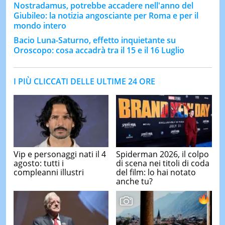
Nostradamus, potrebbe accadere nell'anno del
Giubileo: la notizia angosciante per Roma e per il
mondo intero
Bacio Luna-Saturno, effetto inquietante su
Oroscopo: cosa accadrà tra il 15 e il 16 Luglio
I PIÙ CLICCATI DELLE ULTIME 24 ORE
Vip e personaggi nati il 4
Spiderman 2026, il colpo
agosto: tutti i
di scena nei titoli di coda
compleanni illustri
del film: lo hai notato
anche tu?