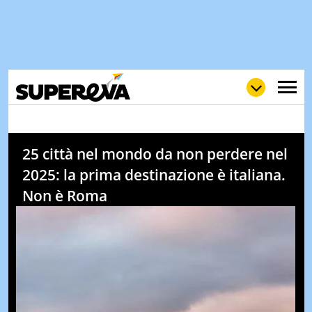
25 città nel mondo da non perdere nel
NEWS
2025: la prima destinazione è italiana.
LOL
GULP
LOVE
Non è Roma
STORIE
VIDEO
WOW
POP
CURIOS
CINEM
& TV
QUIZ