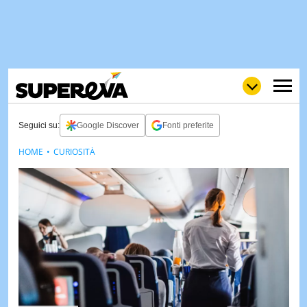
Seguici su:
Google Discover
Fonti preferite
HOME
CURIOSITÀ
NEWS
LOL
GULP
LOVE
STORIE
VIDEO
WOW
POP
CURIOS
CINEM
& TV
QUIZ