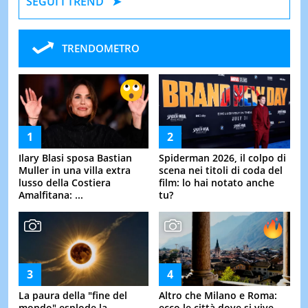
SEGUI I TREND
TRENDOMETRO
Ilary Blasi sposa Bastian
Spiderman 2026, il colpo di
Muller in una villa extra
scena nei titoli di coda del
lusso della Costiera
film: lo hai notato anche
Amalfitana: ...
tu?
La paura della "fine del
Altro che Milano e Roma:
mondo" esplode la
ecco le città dove si vive