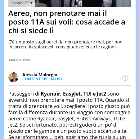
&
Fonte: 123rf
TEST
Aereo, non prenotare mai il
MUSIC
posto 11A sui voli: cosa accade a
&
chi si siede lì
SPETT
LE
C'è un posto sugli aerei da non prenotare mai, per non
NOTIZI
incorrere in spiacevoli conseguenze: ecco le ragioni
DI
OGGI
14/03/24 15:02
LE
NOTIZI
Alessia Malorgio
DI
CONTENT SPECIALIST
IERI
Ha conseguito un Master in Marketing Management
e Google Digital Training su Marketing digitale. Si
CONTAT
Passeggeri di
Ryanair, EasyJet, TUI e Jet2
sono
occupa della creazione di contenuti in ottica SEO e
avvertiti: non prenotare mai il posto 11A. Quando si
dello sviluppo di strategie marketing attraverso
tratta di prenotare voli, scegliere il posto giusto può
canali digitali.
fare la differenza durante un viaggio con compagnie
aeree come Ryanair, easyJet, British Airways, TUI e
Jet2. Se sei fortunato, potresti goderti un po’ di
spazio per le gambe e un posto vuoto accanto a te.
Se sei sfortunato… beh, speriamo che tu sia su un