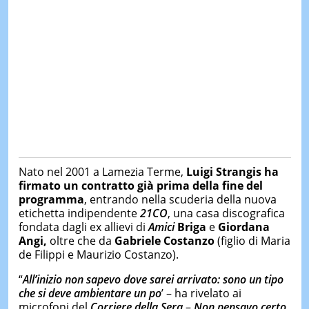
Nato nel 2001 a Lamezia Terme,
Luigi Strangis ha
firmato un contratto già prima della fine del
programma
, entrando nella scuderia della nuova
etichetta indipendente
21CO
, una casa discografica
fondata dagli ex allievi di
Amici
Briga
e
Giordana
Angi,
oltre che da
Gabriele Costanzo
(figlio di Maria
de Filippi e Maurizio Costanzo).
“
All’inizio non sapevo dove sarei arrivato: sono un tipo
che si deve ambientare un po
’ – ha rivelato ai
microfoni del
Corriere della Sera
–
Non pensavo certo