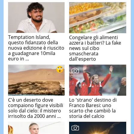
Temptation Island,
Congelare gli alimenti
questo fidanzato della
azzera i batteri? La fake
nuova edizione è riuscito
news sul cibo
a guadagnare 10mila
smascherata
euro in ...
dall'esperto
C'è un deserto dove
Lo 'strano' destino di
compaiono figure visibili
Franco Baresi: uno
solo dal cielo: il mistero
scarto che cambiò la
irrisolto da 2000 anni ...
storia del calcio