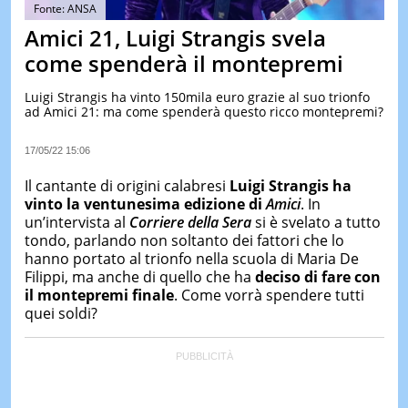
&
Fonte: ANSA
TEST
Amici 21, Luigi Strangis svela
MUSIC
come spenderà il montepremi
&
SPETT
Luigi Strangis ha vinto 150mila euro grazie al suo trionfo
ad Amici 21: ma come spenderà questo ricco montepremi?
LE
NOTIZI
DI
17/05/22 15:06
OGGI
Il cantante di origini calabresi
Luigi Strangis ha
LE
vinto la ventunesima edizione di
Amici
. In
NOTIZI
un’intervista al
Corriere della Sera
si è svelato a tutto
DI
IERI
tondo, parlando non soltanto dei fattori che lo
hanno portato al trionfo nella scuola di Maria De
CONTAT
Filippi, ma anche di quello che ha
deciso di fare con
il montepremi finale
. Come vorrà spendere tutti
quei soldi?