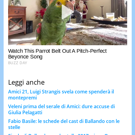
Leggi anche
Amici 21, Luigi Strangis svela come spenderà il
montepremi
Veleni prima del serale di Amici: dure accuse di
Giulia Pelagatti
Fabio Basile: le schede del cast di Ballando con le
stelle