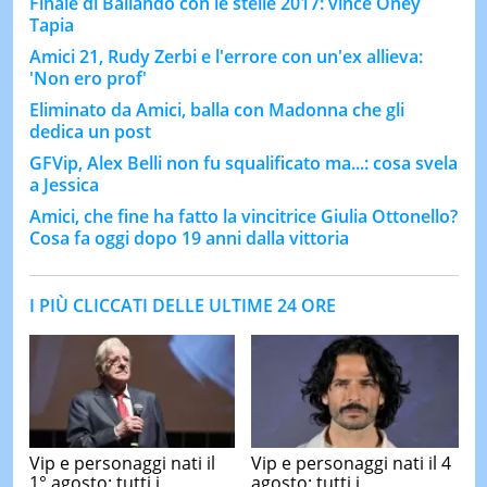
Finale di Ballando con le stelle 2017: vince Oney
Tapia
Amici 21, Rudy Zerbi e l'errore con un'ex allieva:
'Non ero prof'
Eliminato da Amici, balla con Madonna che gli
dedica un post
GFVip, Alex Belli non fu squalificato ma...: cosa svela
a Jessica
Amici, che fine ha fatto la vincitrice Giulia Ottonello?
Cosa fa oggi dopo 19 anni dalla vittoria
I PIÙ CLICCATI DELLE ULTIME 24 ORE
Vip e personaggi nati il
Vip e personaggi nati il 4
1° agosto: tutti i
agosto: tutti i