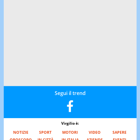
Segui il trend
Virgilio è:
NOTIZIE
SPORT
MOTORI
VIDEO
SAPERE
OROSCOPO
IN CITTÀ
IN ITALIA
AZIENDE
EVENTI