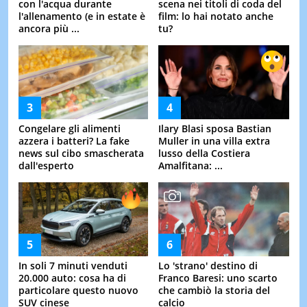
con l'acqua durante
scena nei titoli di coda del
l'allenamento (e in estate è
film: lo hai notato anche
ancora più ...
tu?
Congelare gli alimenti
Ilary Blasi sposa Bastian
azzera i batteri? La fake
Muller in una villa extra
news sul cibo smascherata
lusso della Costiera
dall'esperto
Amalfitana: ...
In soli 7 minuti venduti
Lo 'strano' destino di
20.000 auto: cosa ha di
Franco Baresi: uno scarto
particolare questo nuovo
che cambiò la storia del
SUV cinese
calcio