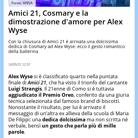
&
Fonte: ANSA
TEST
Amici 21, Cosmary e la
MUSIC
dimostrazione d'amore per Alex
&
Wyse
SPETT
LE
Con la chiusura di Amici 21 è arrivata una dolcissima
NOTIZI
dedica di Cosmary ad Alex Wyse: ecco il gesto romantico
DI
della ballerina
OGGI
LE
16/05/22 12:57
NOTIZI
DI
Alex Wyse
si è classificato quarto nella puntata
IERI
finale di
Amici 21
, che ha visto il trionfo del cantante
Luigi Strangis
. Il 21enne di Como si è tuttavia
CONTAT
aggiudicato il Premio Oreo
, conferito da una giuria
tecnica selezionata dal famoso brand di biscotti.
Nonostante il risultato, per lui è arrivato il
messaggio di un’altra ex allieva della scuola di Maria
De Filippi: una
dedica dolcissima
ma non scritta né
verbale, bensì
un gesto che parla più di mille
parole
.