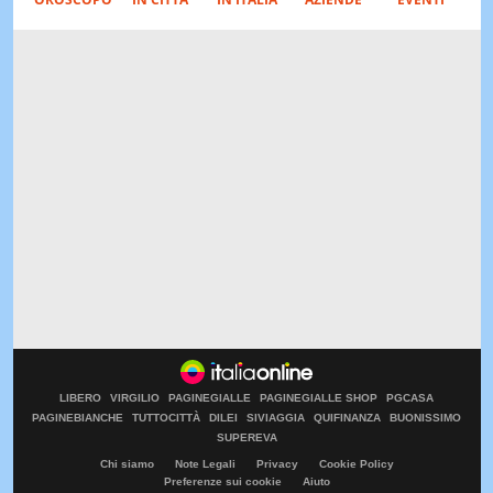
LIBERO
VIRGILIO
PAGINEGIALLE
PAGINEGIALLE SHOP
PGCASA
PAGINEBIANCHE
TUTTOCITTÀ
DILEI
SIVIAGGIA
QUIFINANZA
BUONISSIMO
SUPEREVA
Chi siamo
Note Legali
Privacy
Cookie Policy
Preferenze sui cookie
Aiuto