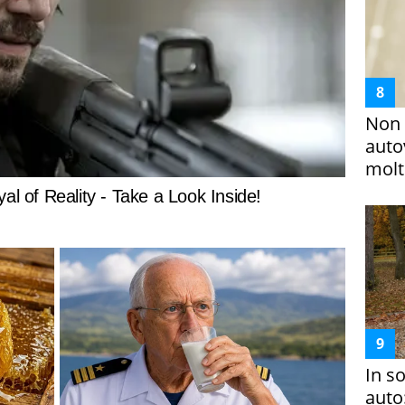
Non 
auto
molto
In s
auto