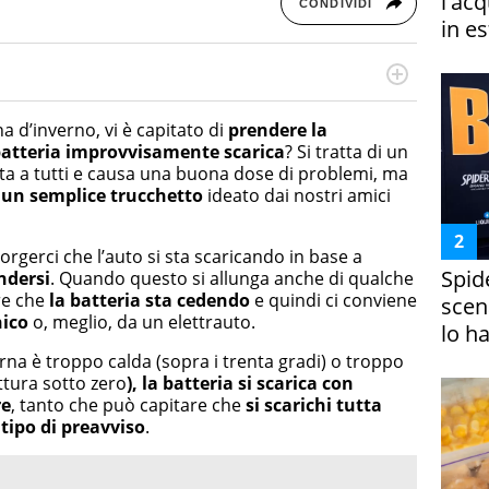
l'ac
CONDIVIDI
in es
cessi di integrazione e attivo nel campo della ricerca, in
mporanea di America Latina e Spagna. Collabora con
a d’inverno, vi è capitato di
prendere la
e dell'Associazione Culturale "La Biblioteca del Sannio".
batteria improvvisamente scarica
? Si tratta di un
ta a tutti e causa una buona dose di problemi, ma
d un semplice trucchetto
ideato dai nostri amici
rgerci che l’auto si sta scaricando in base a
Spid
ndersi
. Quando questo si allunga anche di qualche
ire che
la batteria sta cedendo
e quindi ci conviene
scena
nico
o, meglio, da un elettrauto.
lo h
a è troppo calda (sopra i trenta gradi) o troppo
ttura sotto zero
), la batteria si scarica con
re
, tanto che può capitare che
si scarichi tutta
tipo di preavviso
.