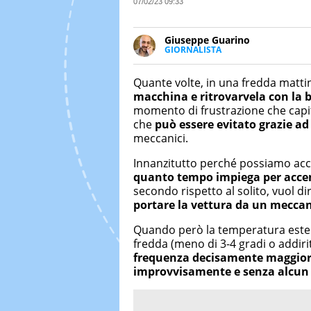
07/02/23 09:33
Giuseppe Guarino
GIORNALISTA
Ph(D) in Diritto Comparato e pro
particolare sulla Storia conte
Quante volte, in una fredda mattin
numerose testate ed è president
macchina e ritrovarvela con la 
momento di frustrazione che capi
che
può essere evitato grazie a
meccanici.
Innanzitutto perché possiamo acco
quanto tempo impiega per acce
secondo rispetto al solito, vuol d
portare la vettura da un mecca
Quando però la temperatura estern
fredda (meno di 3-4 gradi o addiri
frequenza decisamente maggio
improvvisamente e senza alcun 