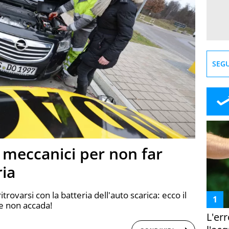
SEGU
i meccanici per non far
ria
rovarsi con la batteria dell'auto scarica: ecco il
he non accada!
L'er