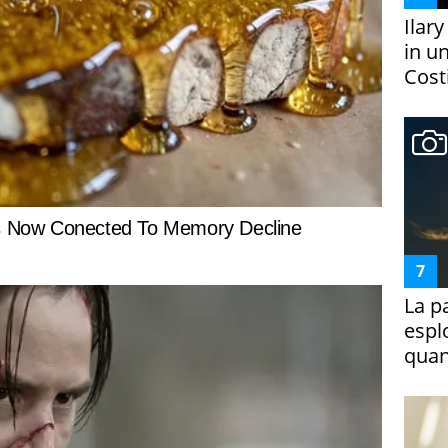
Ilar
in un
Costi
La p
espl
quan