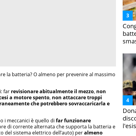
Cong
batt
smas
re la batteria? O almeno per prevenire al massimo
i: far
revisionare abitualmente il mezzo
,
non
ccesi a motore spento
,
non attaccare troppi
oraneamente che potrebbero sovraccaricarla e
Dona
disc
no i meccanici è quello di
far funzionare
l'esi
re di corrente alternata che supporta la batteria e
 del sistema elettrico dell’auto) per
almeno