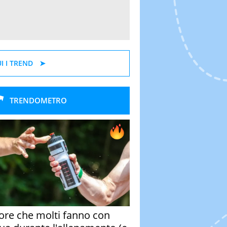
I I TREND
TRENDOMETRO
rore che molti fanno con