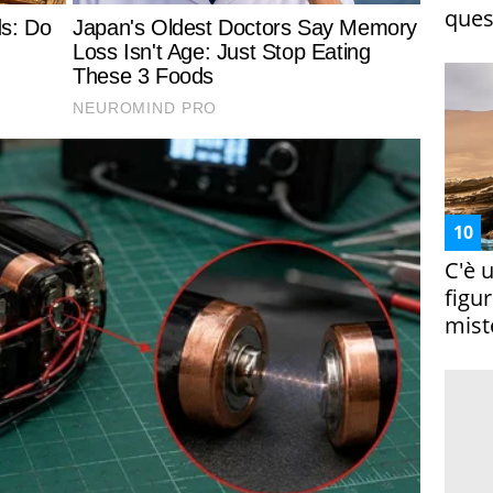
ques
C'è 
figur
miste