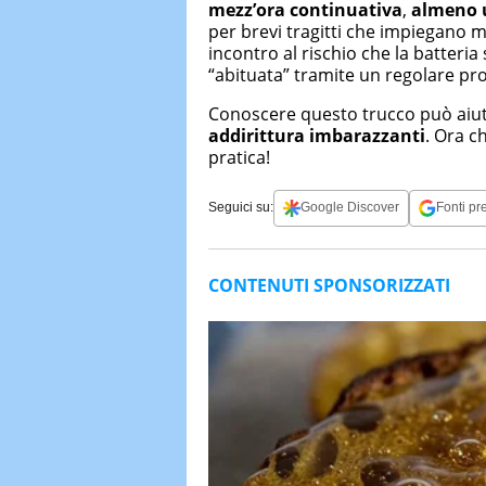
mezz’ora continuativa
,
almeno 
per brevi tragitti che impiegano m
incontro al rischio che la batteria
“abituata” tramite un regolare pro
Conoscere questo trucco può aiu
addirittura imbarazzanti
. Ora c
pratica!
Seguici su:
Google Discover
Fonti pre