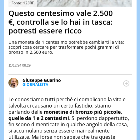
&
Fonte: 123RF
TEST
Questo centesimo vale 2.500
MUSIC
€, controlla se lo hai in tasca:
&
potresti essere ricco
SPETT
LE
Una moneta da 1 centesimo potrebbe cambiarti la vita:
NOTIZI
scopri cosa cercare per trasformare pochi grammi di
DI
bronzo in 2.500 euro.
OGGI
LE
11/12/24 08:29
NOTIZI
DI
Giuseppe Guarino
IERI
GIORNALISTA
Ph(D) in Diritto Comparato e processi di
CONTAT
integrazione e attivo nel campo della ricerca, in
Le conosciamo tutti perché ci complicano la vita e
particolare sulla Storia contemporanea di America
talvolta ci causano un certo fastidio: stiamo
Latina e Spagna. Collabora con numerose testate ed
parlando delle
monetine di bronzo più piccole,
è presidente dell'Associazione Culturale "La
quelle da 1 e 2 centesimi
. Si perdono dappertutto,
Biblioteca del Sannio".
finiscono dimenticate in qualche angolo della casa,
si accumulano senza essere mai realmente
utilizzate. Ma forse non sapete che tra queste