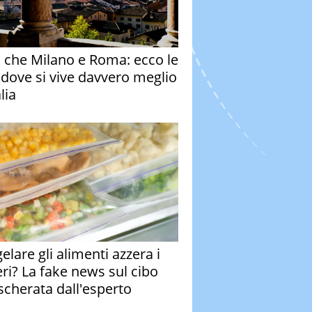
o che Milano e Roma: ecco le
à dove si vive davvero meglio
alia
elare gli alimenti azzera i
eri? La fake news sul cibo
cherata dall'esperto