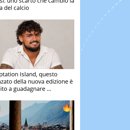
si: uno scarto che cambiò la
a del calcio
tation Island, questo
nzato della nuova edizione è
ito a guadagnare ...