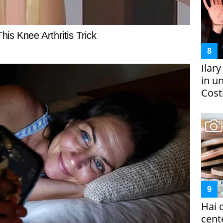
Ilar
in un
Costi
Hai 
cent