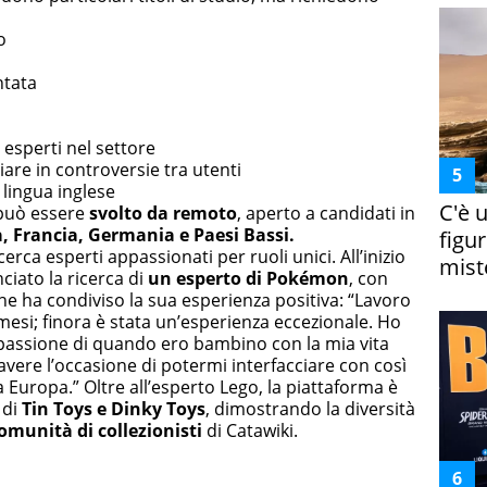
o
tata
 esperti nel settore
re in controversie tra utenti
lingua inglese
C'è 
 può essere
svolto da remoto
, aperto a candidati in
a, Francia, Germania e Paesi Bassi.
figur
erca esperti appassionati per ruoli unici. All’inizio
miste
ciato la ricerca di
un esperto di Pokémon
, con
che ha condiviso la sua esperienza positiva: “Lavoro
si; finora è stata un’esperienza eccezionale. Ho
a passione di quando ero bambino con la mia vita
avere l’occasione di potermi interfacciare con così
ta Europa.” Oltre all’esperto Lego, la piattaforma è
 di
Tin Toys e Dinky Toys
, dimostrando la diversità
omunità di collezionisti
di Catawiki.