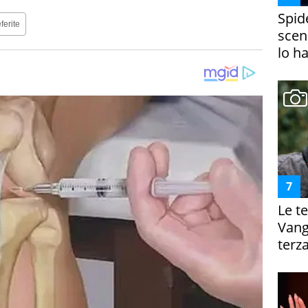
Spid
ferite
scena
lo h
Le te
Vanga
terza