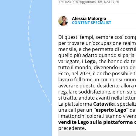
17/11/23 09:57
Aggiornato:
18/11/23 17:25
Alessia Malorgio
CONTENT SPECIALIST
Ha conseguito un Master in Ma
Marketing digitale. Si occupa de
Di questi tempi, sempre così comp
di strategie marketing attraverso
per trovare un’occupazione realme
mensile, e che permetta di costruir
quello più adatto quando si parla 
variegate, i
Lego,
che hanno da tem
tutto il mondo, divenendo uno de
Ecco, nel 2023, è anche possibile 
lavoro full time, in cui non si rinun
avverare questo desiderio, allora
regalare soddisfazione, e non so
si tratta, andate avanti nella lettu
La piattaforma
Catawiki
, speciali
una call per un
“esperto Lego”
da 
i mattoncini colorati stanno viv
vendite Lego sulla piattaforma 
precedente.