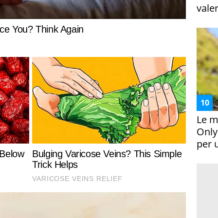
vale
Le m
Only
per 