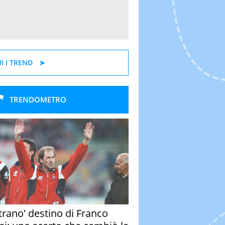
I I TREND
TRENDOMETRO
strano' destino di Franco