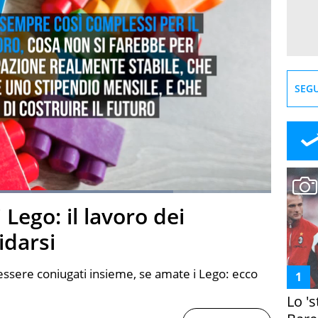
SEGU
oaded
:
78.31%
 Lego: il lavoro dei
creen
idarsi
essere coniugati insieme, se amate i Lego: ecco
Lo '