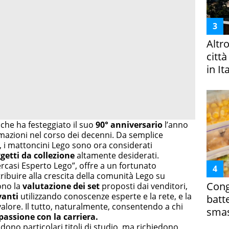
Altr
citt
in It
 che ha festeggiato il suo
90° anniversario
l’anno
rmazioni nel corso dei decenni. Da semplice
, i mattoncini Lego sono ora considerati
getti da collezione
altamente desiderati.
ercasi Esperto Lego”, offre a un fortunato
tribuire alla crescita della comunità Lego su
Cong
ono la
valutazione dei set
proposti dai venditori,
vanti
utilizzando conoscenze esperte e la rete, e la
batt
valore. Il tutto, naturalmente, consentendo a chi
smas
passione con la carriera.
udono particolari titoli di studio, ma richiedono