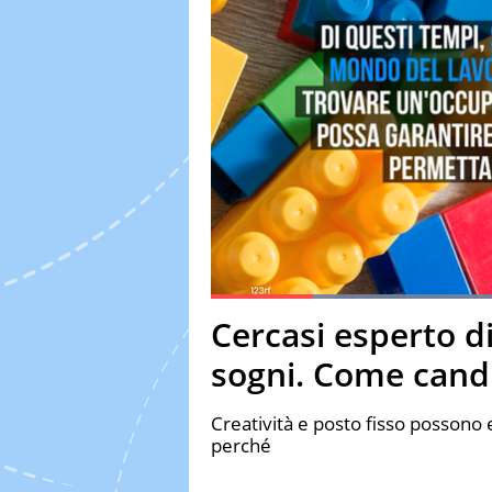
L
Current Time
0:12
Duration
1:16
Cercasi esperto di
Pause
Unmute
Fulls
sogni. Come cand
Creatività e posto fisso possono 
perché