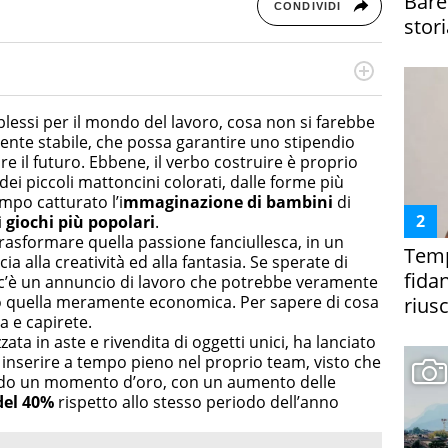
Bare
CONDIVIDI
stori
rketing Management e Google Digital Training su
lla creazione di contenuti in ottica SEO e dello sviluppo
lessi per il mondo del lavoro, cosa non si farebbe
 canali digitali.
nte stabile, che possa garantire uno stipendio
e il futuro. Ebbene, il verbo costruire è proprio
dei piccoli mattoncini colorati, dalle forme più
po catturato l’i
mmaginazione di bambini
di
i
giochi più popolari
.
trasformare quella passione fanciullesca, in un
Temp
cia alla creatività ed alla fantasia. Se sperate di
fida
 c’è un annuncio di lavoro che potrebbe veramente
lo quella meramente economica. Per sapere di cosa
riusc
ra e capirete.
zzata in aste e rivendita di oggetti unici, ha lanciato
inserire a tempo pieno nel proprio team, visto che
endo un momento d’oro, con un aumento delle
del 40%
rispetto allo stesso periodo dell’anno