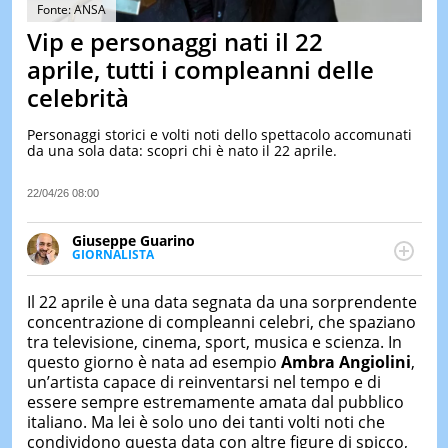
&
Fonte: ANSA
TEST
Vip e personaggi nati il 22
MUSIC
aprile, tutti i compleanni delle
&
celebrità
SPETT
LE
Personaggi storici e volti noti dello spettacolo accomunati
NOTIZI
da una sola data: scopri chi è nato il 22 aprile.
DI
OGGI
22/04/26 08:00
LE
NOTIZI
Giuseppe Guarino
DI
GIORNALISTA
IERI
Ph(D) in Diritto Comparato e processi di
integrazione e attivo nel campo della ricerca, in
CONTAT
Il 22 aprile è una data segnata da una sorprendente
particolare sulla Storia contemporanea di America
concentrazione di compleanni celebri, che spaziano
Latina e Spagna. Collabora con numerose testate ed
tra televisione, cinema, sport, musica e scienza. In
è presidente dell'Associazione Culturale "La
questo giorno è nata ad esempio
Ambra Angiolini
,
Biblioteca del Sannio".
un’artista capace di reinventarsi nel tempo e di
essere sempre estremamente amata dal pubblico
italiano. Ma lei è solo uno dei tanti volti noti che
condividono questa data con altre figure di spicco,