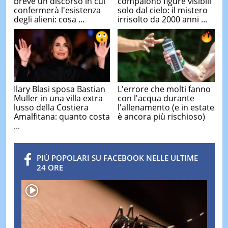
breve un discorso in cui
compaiono figure visibili
confermerà l'esistenza
solo dal cielo: il mistero
degli alieni: cosa ...
irrisolto da 2000 anni ...
Ilary Blasi sposa Bastian
L'errore che molti fanno
Muller in una villa extra
con l'acqua durante
lusso della Costiera
l'allenamento (e in estate
Amalfitana: quanto costa
è ancora più rischioso)
...
PIÙ POPOLARI SU FACEBOOK NELLE ULTIME
24 ORE