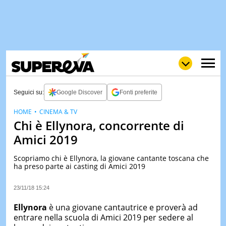
Seguici su:
Google Discover
Fonti preferite
HOME
CINEMA & TV
Chi è Ellynora, concorrente di
NEWS
LOL
GULP
LOVE
Amici 2019
STORIE
Scopriamo chi è Ellynora, la giovane cantante toscana che
VIDEO
ha preso parte ai casting di Amici 2019
WOW
POP
CURIOS
23/11/18 15:24
CINEM
& TV
Ellynora
è una giovane cantautrice e proverà ad
entrare nella scuola di Amici 2019 per sedere al
QUIZ