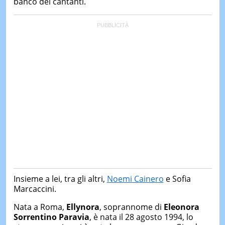
banco dei cantanti.
&
TEST
MUSIC
&
SPETT
LE
NOTIZI
DI
OGGI
LE
NOTIZI
DI
IERI
CONTAT
Insieme a lei, tra gli altri,
Noemi Cainero
e Sofia
Marcaccini.
Nata a Roma,
Ellynora
, soprannome di
Eleonora
Sorrentino Paravia
, è nata il 28 agosto 1994, lo