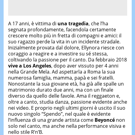
A 17 anni, è vittima di
una
tragedia
, che l’ha
segnata profondamente, facendola certamente
crescere molto più in fretta di compagni e amici: il
suo ragazzo perde la vita in un incidente stradale.
Inizialmente provata dal dolore, Ellynora riesce con
coraggio a reagire e a investire su sé stessa,
coltivando la passione per il canto. Da febbraio 2018
vive a Los Angeles
, dopo aver vissuto per 4 anni
nella Grande Mela. Ad aspettarla a Roma la sua
numerosa famiglia, mamma, papà e sei fratelli.
Nonostante la sua giovane età, ha già alle spalle un
matrimonio durato due anni, ma con un finale
diverso da quello delle favole. Ama il reggaeton e,
oltre a canto, studia danza, passione evidente anche
nei video. E proprio negli ultimi giorni è uscito il suo
nuovo singolo “Spendo”, nel quale è evidente
l’influenza di una grande artista come
Beyoncé
non
solo nel canto, ma anche nella performance visiva e
nello stile R’n’B.