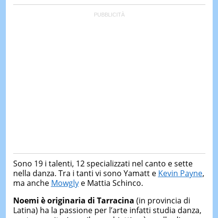
&
TEST
MUSIC
&
SPETT
LE
NOTIZI
DI
OGGI
LE
NOTIZI
DI
IERI
CONTAT
Sono 19 i talenti, 12 specializzati nel canto e sette
nella danza. Tra i tanti vi sono Yamatt e
Kevin Payne
,
ma anche
Mowgly
e Mattia Schinco.
Noemi è originaria di Tarracina
(in provincia di
Latina) ha la passione per l’arte infatti studia danza,