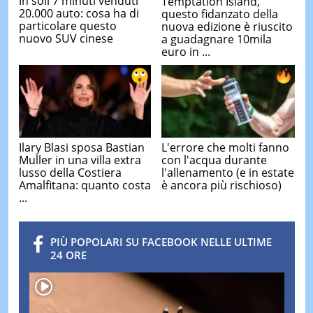
In soli 7 minuti venduti
Temptation Island,
20.000 auto: cosa ha di
questo fidanzato della
particolare questo
nuova edizione è riuscito
nuovo SUV cinese
a guadagnare 10mila
euro in ...
Ilary Blasi sposa Bastian
L'errore che molti fanno
Muller in una villa extra
con l'acqua durante
lusso della Costiera
l'allenamento (e in estate
Amalfitana: quanto costa
è ancora più rischioso)
...
PIÙ POPOLARI SU FACEBOOK NELLE ULTIME
24 ORE