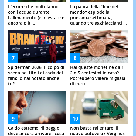
L'errore che molti fanno
La paura della "fine del
con l'acqua durante
mondo" esplode la
l'allenamento (e in estate è
prossima settimana,
ancora più ...
quando tre agghiaccianti ...
Spiderman 2026, il colpo di
Hai queste monetine da 1,
scena nei titoli di coda del
2 o 5 centesimi in casa?
film: lo hai notato anche
Potrebbero valere migliaia
tu?
di euro
Caldo estremo, 'il peggio
Non basta rallentare: il
deve ancora arrivare': cosa
nuovo autovelox Vergilius