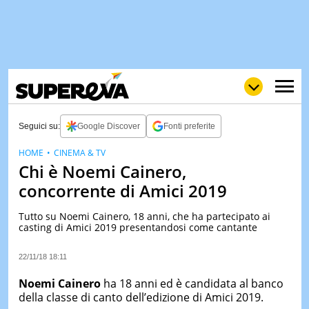
Seguici su:
Google Discover
Fonti preferite
HOME
CINEMA & TV
Chi è Noemi Cainero,
NEWS
LOL
GULP
LOVE
concorrente di Amici 2019
STORIE
Tutto su Noemi Cainero, 18 anni, che ha partecipato ai
VIDEO
casting di Amici 2019 presentandosi come cantante
WOW
POP
CURIOS
22/11/18 18:11
CINEM
& TV
Noemi Cainero
ha 18 anni ed è candidata al banco
della classe di canto dell’edizione di Amici 2019.
QUIZ