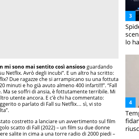
Spid
scena
lo h
n mi sono mai sentito così ansioso
guardando
Netflix. Avrò degli incubi”. E un altro ha scritto:
tflix? Due ragazze che si arrampicano su una fottuta
0 minuti e ho già avuto almeno 400 infarti!!!”. “Fall
 Ma se soffri di ansia, è fottutamente terribile. Mi
ltro utente ancora. E c’è chi ha commentato:
gerito o parlato di Fall su Netflix… sì, vi sto
ta”.
Temp
fida
 stato costretto a lanciare un avvertimento sul film
ngolo scatto di Fall (2022) – un film su due donne
riusc
e salite in cima a una torre radio di 2000 piedi –