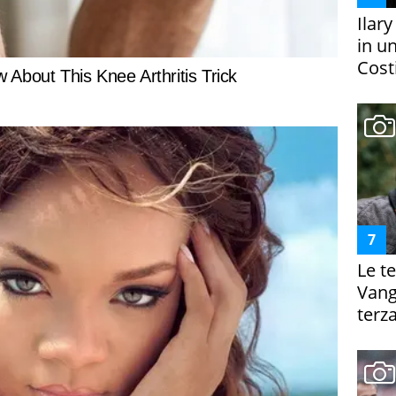
Ilar
in un
Costi
Le te
Vanga
terza