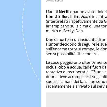
08/03/23 09:26
I fan di
Netflix
hanno avuto dolori
film thriller
. Il film,
Fall
, è incentr
(interpretati rispettivamente da G
arrampicano sulla cima di una torr
marito di Becky, Dan.
Dan è morto in un incidente di ar
Hunter decidono di seguire le su
sull’enorme torre si rompe, le do
senza possibilità di scendere.
Le cose peggiorano ulteriormente 
inclusi cibo e acqua, cade fuori d
tentativo di recuperarla. C’è una 
donne deve arrampicarsi sugli ulti
sudare le mani dei fan. I fan sono r
recentemente è arrivato sul serviz