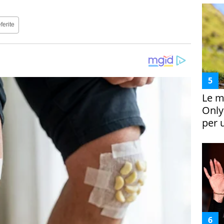
ferite
Le m
Only
per 