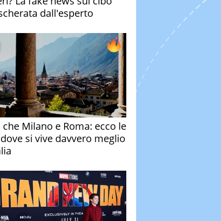
eri? La fake news sul cibo
cherata dall'esperto
o che Milano e Roma: ecco le
à dove si vive davvero meglio
alia