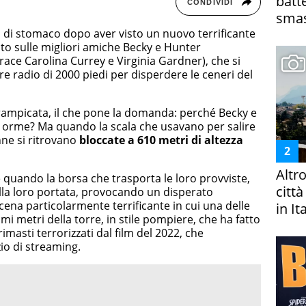
batt
CONDIVIDI
smas
 di stomaco dopo aver visto un nuovo terrificante
ato sulle migliori amiche Becky e Hunter
race Carolina Currey e Virginia Gardner), che si
e radio di 2000 piedi per disperdere le ceneri del
rampicata, il che pone la domanda: perché Becky e
e orme? Ma quando la scala che usavano per salire
nne si ritrovano
bloccate a 610 metri di altezza
Altr
quando la borsa che trasporta le loro provviste,
citt
alla loro portata, provocando un disperato
scena particolarmente terrificante in cui una delle
in It
mi metri della torre, in stile pompiere, che ha fatto
imasti terrorizzati dal film del 2022, che
io di streaming.