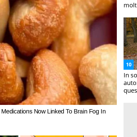
molto
In s
auto
ques