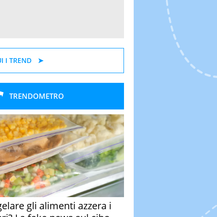
I I TREND
TRENDOMETRO
elare gli alimenti azzera i