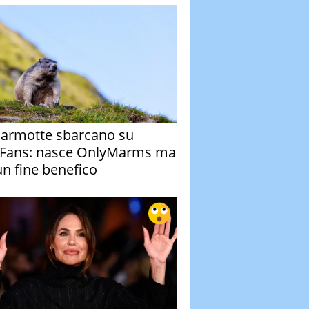
armotte sbarcano su
Fans: nasce OnlyMarms ma
un fine benefico