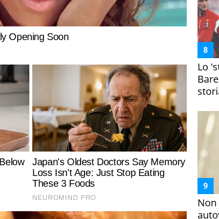
Lo '
Bare
stori
Non 
auto