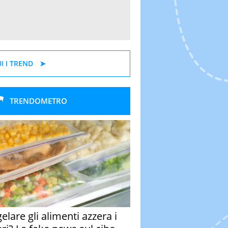
I I TREND
TRENDOMETRO
elare gli alimenti azzera i