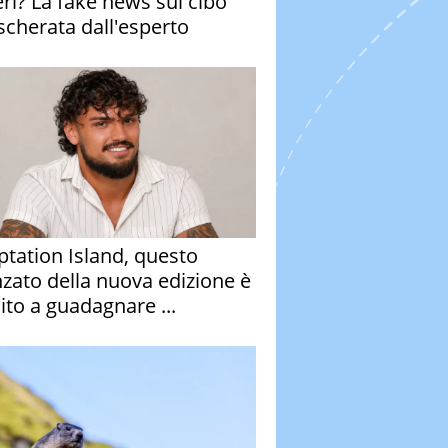
eri? La fake news sul cibo
cherata dall'esperto
tation Island, questo
nzato della nuova edizione è
ito a guadagnare ...