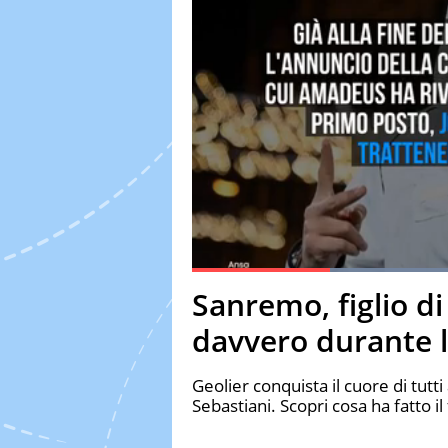
Current Time
0:19
Duration
1:24
Sanremo, figlio d
Pause
Unmute
Fulls
davvero durante l'
Geolier conquista il cuore di tu
Sebastiani. Scopri cosa ha fatto il