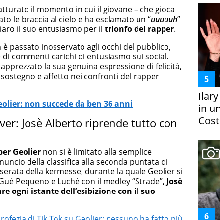
tturato il momento in cui il giovane – che gioca
evato le braccia al cielo e ha esclamato un “
uuuuuh
”
iaro il suo entusiasmo per il
trionfo
del rapper
.
è passato inosservato agli occhi del pubblico,
 di commenti carichi di entusiasmo sui social.
o apprezzato la sua genuina espressione di felicità,
sostegno e affetto nei confronti del rapper
Ilar
olier: non succede da ben 36 anni
in un
Costi
over: Josè Alberto riprende tutto con
per Geolier
non si è limitato alla semplice
nuncio della classifica alla seconda puntata di
erata della kermesse, durante la quale Geolier si
o, Gué Pequeno e Luchè con il medley “Strade”,
Josè
re ogni istante dell’esibizione con il suo
ofezia di Tik Tok su Geolier: nessuno ha fatto più