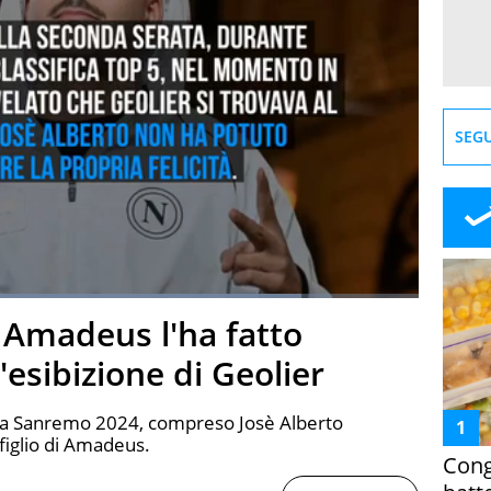
SEGU
Loaded
:
83.20%
i Amadeus l'ha fatto
creen
esibizione di Geolier
tti a Sanremo 2024, compreso Josè Alberto
 figlio di Amadeus.
Cong