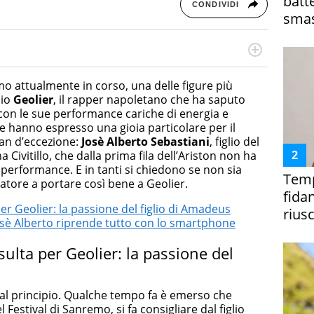
batt
CONDIVIDI
smas
cessi di integrazione e attivo nel campo della ricerca, in
mporanea di America Latina e Spagna. Collabora con
emo attualmente in corso, una delle figure più
e dell'Associazione Culturale "La Biblioteca del Sannio".
bio
Geolier
, il rapper napoletano che ha saputo
 con le sue performance cariche di energia e
he hanno espresso una gioia particolare per il
fan d’eccezione:
Josè Alberto Sebastiani
, figlio del
ivitillo, che dalla prima fila dell’Ariston non ha
performance. E in tanti si chiedono se non sia
Temp
ntatore a portare così bene a Geolier.
fida
er Geolier: la passione del figlio di Amadeus
riusc
Josè Alberto riprende tutto con lo smartphone
sulta per Geolier: la passione del
l principio. Qualche tempo fa è emerso che
 Festival di Sanremo, si fa consigliare dal figlio