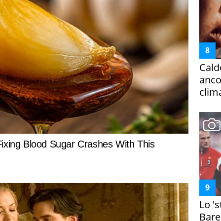
Cald
ancor
clim
Lo '
Bare