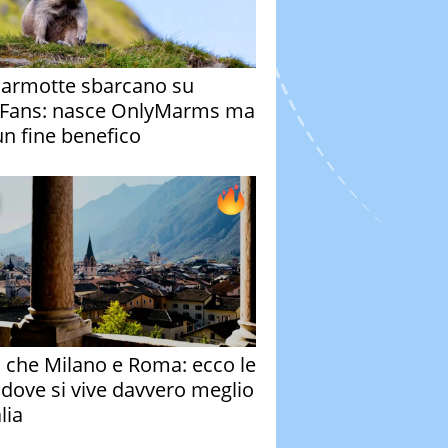
armotte sbarcano su
Fans: nasce OnlyMarms ma
un fine benefico
o che Milano e Roma: ecco le
à dove si vive davvero meglio
alia