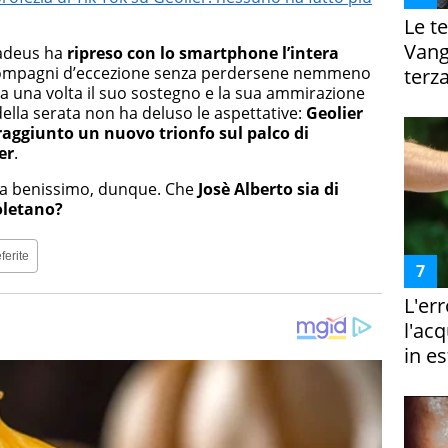
Le te
Vanga
Amadeus ha
ripreso con
lo smartphone
l’intera
compagni d’eccezione senza perdersene nemmeno
terza
 una volta il suo sostegno e la sua ammirazione
 della serata non ha deluso le aspettative:
Geolier
raggiunto un nuovo trionfo sul palco di
er
.
ta benissimo, dunque. Che
Josè Alberto sia di
oletano?
ferite
L'er
l'ac
in es