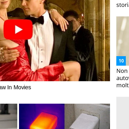
stori
Non 
auto
molto