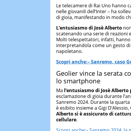
Le telecamere di Rai Uno hanno ca
nelle giovanili dell’Inter – ha soll
di gioia, manifestando in modo ch
L’entusiasmo di Josè Alberto
non 
scatenando una serie di reazioni e
Molti telespettatori, infatti, hann
interpretandola come un gesto di 
napoletano.
Scopri anche:– Sanremo, caso Ge
Geolier vince la serata c
lo smartphone
Ma
l’entusiasmo di Josè Alberto 
esclamazione di gioia durante l’an
Sanremo 2024. Durante la quarta s
è esibito insieme a Gigi D’Alessi
Alberto si è assicurato di cattura
cellulare
.
Scopri anche:– Sanremo 2024, la pr