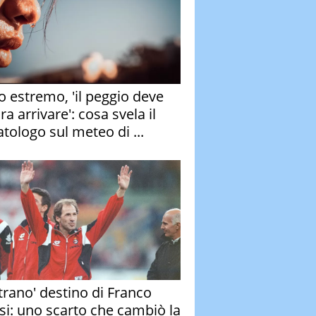
o estremo, 'il peggio deve
a arrivare': cosa svela il
atologo sul meteo di ...
strano' destino di Franco
si: uno scarto che cambiò la