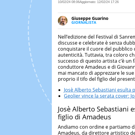
10/02/24 08:06
Aggiornato:
12/02/24 17:26
Giuseppe Guarino
GIORNALISTA
Ph(D) in Diritto Comparato e pro
particolare sulla Storia conte
Nell’edizione del Festival di Sanr
numerose testate ed è president
discusse e celebrate è senza dub
conquistare il cuore del pubblico
autenticità. Tuttavia, tra coloro c
successo di questo artista c’è un 
conduttore Amadeus e di Giovanna C
mai mancato di apprezzare le sue 
proprio il tifo del figlio del prese
Josè Alberto Sebastiani esulta p
Geolier vince la serata cover: 
Josè Alberto Sebastiani e
figlio di Amadeus
Andiamo con ordine e partiamo da
Amadeus, da direttore artistico del