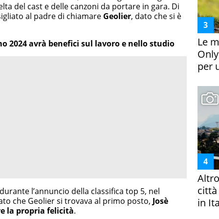
elta del cast e delle canzoni da portare in gara. Di
sigliato al padre di chiamare
Geolier
, dato che si è
Le m
 2024 avrà benefici sul lavoro e nello studio
Only
per 
Altr
citt
durante l’annuncio della classifica top 5, nel
to che Geolier si trovava al primo posto,
Josè
in It
 la propria felicità
.