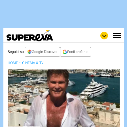
Seguici su:
Google Discover
Fonti preferite
HOME
CINEMA & TV
NEWS
LOL
GULP
LOVE
STORIE
VIDEO
WOW
POP
CURIOS
CINEM
& TV
QUIZ