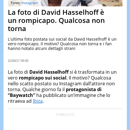
&
Fonte:
Instagram
TEST
La foto di David Hasselhoff è
MUSIC
un rompicapo. Qualcosa non
&
torna
SPETT
LE
L'ultima foto postata sui social da David Hasselhoff è un
NOTIZI
vero rompicapo. Il motivo? Qualcosa non torna e i fan
DI
hanno notato alcuni dettagli strani
OGGI
LE
11/09/17 09:00
NOTIZI
DI
La foto di
David Hasselhoff
si è trasformata in un
IERI
vero
rompicapo sui social
. Il motivo? Qualcosa
nello scatto postato su Instagram dall’attore non
CONTAT
torna. Qualche giorno fa il
protagonista di
“Baywatch”
ha pubblicato un’immagine che lo
ritraeva ad
Ibiza
.