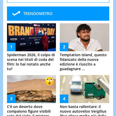
TRENDOMETRO
Spiderman 2026, il colpo di
Temptation Island, questo
scena nei titoli di coda del
fidanzato della nuova
film: lo hai notato anche
edizione è riuscito a
tu?
guadagnare ...
C'è un deserto dove
Non basta rallentare: il
compaiono figure visibili
nuovo autovelox Vergilius
solo dal cielo: il mistero
Plus rileva molto più della