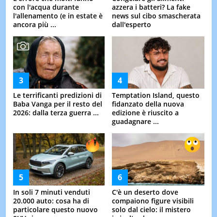
con l'acqua durante
azzera i batteri? La fake
l'allenamento (e in estate è
news sul cibo smascherata
ancora più ...
dall'esperto
Le terrificanti predizioni di
Temptation Island, questo
Baba Vanga per il resto del
fidanzato della nuova
2026: dalla terza guerra ...
edizione è riuscito a
guadagnare ...
In soli 7 minuti venduti
C'è un deserto dove
20.000 auto: cosa ha di
compaiono figure visibili
particolare questo nuovo
solo dal cielo: il mistero