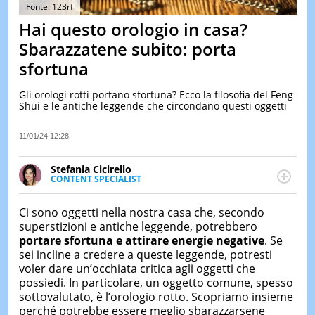
&
Fonte: 123rf
TEST
Hai questo orologio in casa?
MUSIC
Sbarazzatene subito: porta
&
sfortuna
SPETT
LE
Gli orologi rotti portano sfortuna? Ecco la filosofia del Feng
NOTIZI
Shui e le antiche leggende che circondano questi oggetti
DI
OGGI
11/01/24 12:28
LE
NOTIZI
Stefania Cicirello
DI
CONTENT SPECIALIST
IERI
Content writer, video editor e fotografa, ha
conseguito un Master in Digital & Social Media
CONTAT
Ci sono oggetti nella nostra casa che, secondo
Marketing. Scrive articoli in ottica SEO e realizza
superstizioni e antiche leggende, potrebbero
contenuti per social media, con focus su Costume &
portare sfortuna e attirare energie negative
. Se
Società, Moda e Bellezza.
sei incline a credere a queste leggende, potresti
voler dare un’occhiata critica agli oggetti che
possiedi. In particolare, un oggetto comune, spesso
sottovalutato, è l’orologio rotto. Scopriamo insieme
perché potrebbe essere meglio sbarazzarsene