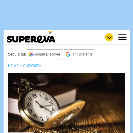
Seguici su:
Google Discover
Fonti preferite
HOME
CURIOSITÀ
NEWS
LOL
GULP
LOVE
STORIE
VIDEO
WOW
POP
CURIOS
CINEM
& TV
QUIZ