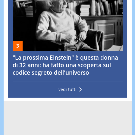
"La prossima Einstein" è questa donna
di 32 anni: ha fatto una scoperta sul
codice segreto dell'universo
vedi tutti