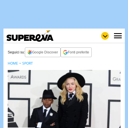
Seguici su:
Google Discover
Fonti preferite
HOME
SPORT
NEWS
LOL
GULP
LOVE
STORIE
VIDEO
WOW
POP
CURIOS
CINEM
& TV
QUIZ