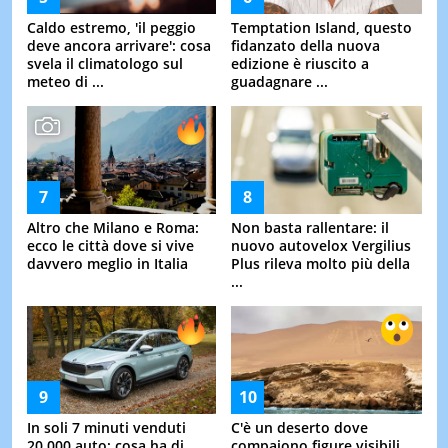
Caldo estremo, 'il peggio
Temptation Island, questo
deve ancora arrivare': cosa
fidanzato della nuova
svela il climatologo sul
edizione è riuscito a
meteo di ...
guadagnare ...
Altro che Milano e Roma:
Non basta rallentare: il
ecco le città dove si vive
nuovo autovelox Vergilius
davvero meglio in Italia
Plus rileva molto più della
...
In soli 7 minuti venduti
C'è un deserto dove
20.000 auto: cosa ha di
compaiono figure visibili