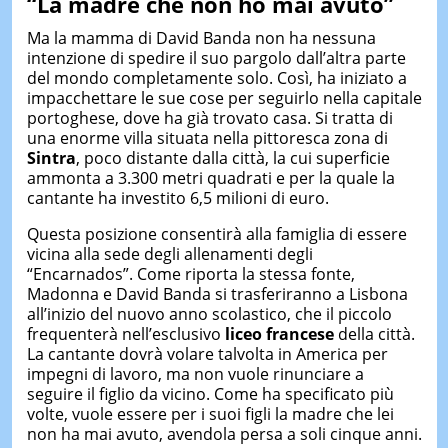
“La madre che non ho mai avuto”
Ma la mamma di David Banda non ha nessuna
intenzione di spedire il suo pargolo dall’altra parte
del mondo completamente solo. Così, ha iniziato a
impacchettare le sue cose per seguirlo nella capitale
portoghese, dove ha già trovato casa. Si tratta di
una enorme villa situata nella pittoresca zona di
Sintra
, poco distante dalla città, la cui superficie
ammonta a 3.300 metri quadrati e per la quale la
cantante ha investito 6,5 milioni di euro.
Questa posizione consentirà alla famiglia di essere
vicina alla sede degli allenamenti degli
“Encarnados”. Come riporta la stessa fonte,
Madonna e David Banda si trasferiranno a Lisbona
all’inizio del nuovo anno scolastico, che il piccolo
frequenterà nell’esclusivo
liceo francese
della città.
La cantante dovrà volare talvolta in America per
impegni di lavoro, ma non vuole rinunciare a
seguire il figlio da vicino. Come ha specificato più
volte, vuole essere per i suoi figli la madre che lei
non ha mai avuto, avendola persa a soli cinque anni.