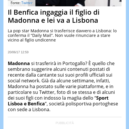
&
Fonte:
Twitter
TEST
Il Benfica ingaggia il figlio di
MUSIC
Madonna e lei va a Lisbona
&
SPETT
La pop star Madonna si trasferisce davvero a Lisbona: lo
conferma il “Daily Mail”. Non vuole rinunciare a stare
LE
vicino al figlio undicenne
NOTIZI
DI
OGGI
20/06/17 12:59
LE
Madonna
si trasferirà in Portogallo? È quello che
NOTIZI
sembrano suggerire alcuni contenuti postati di
DI
recente dalla cantante sui suoi profili ufficiali sui
IERI
social network. Già da alcune settimane, infatti,
CONTAT
Madonna ha postato sulle varie piattaforme, e in
particolare su Twitter, foto di se stessa e di alcuni
dei suoi figli con indosso la maglia dello “
Sport
Lisboa e Benfica
”, società polisportiva portoghese
con sede a Lisbona.