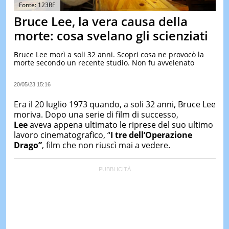
&
Fonte: 123RF
TEST
Bruce Lee, la vera causa della
MUSIC
morte: cosa svelano gli scienziati
&
SPETT
Bruce Lee morì a soli 32 anni. Scopri cosa ne provocò la
morte secondo un recente studio. Non fu avvelenato
LE
NOTIZI
DI
20/05/23 15:16
OGGI
Era il 20 luglio 1973 quando, a soli 32 anni, Bruce Lee
LE
moriva. Dopo una serie di film di successo,
NOTIZI
Lee
aveva appena ultimato le riprese del suo ultimo
DI
IERI
lavoro cinematografico, “
I tre dell’Operazione
Drago”
, film che non riuscì mai a vedere.
CONTAT